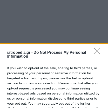
ΡΟΗ ΕΙΔΗΣΕΩΝ
iatropedia.gr -
Do Not Process My Personal
Information
If you wish to opt-out of the sale, sharing to third parties, or
ΥΓΕΙΑ
07 Αυγούστου 2026
20:01
processing of your personal or sensitive information for
targeted advertising by us, please use the below opt-out
Καύσωνας: Οι κίνδυνοι για όσους κάνουν θεραπεία
section to confirm your selection. Please note that after your
για διαβήτη και παχυσαρκία
opt-out request is processed you may continue seeing
interest-based ads based on personal information utilized by
us or personal information disclosed to third parties prior to
your opt-out. You may separately opt-out of the further