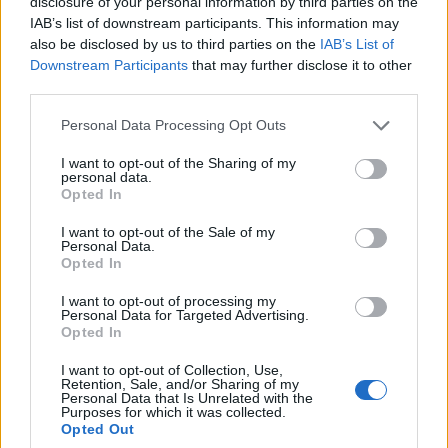
disclosure of your personal information by third parties on the
ΕΙΔΗΣΕΙΣ
07 Αυγούστου 2026
19:33
IAB’s list of downstream participants. This information may
also be disclosed by us to third parties on the
IAB’s List of
ΙΣΑ: «Καμπανάκι» για τον ιό του Δυτικού Νείλου στην
Αττική – Τι ζητά από τις Αρχές
Downstream Participants
that may further disclose it to other
third parties.
Personal Data Processing Opt Outs
I want to opt-out of the Sharing of my
ΔΙΑΤΡΟΦΗ
07 Αυγούστου 2026
19:06
personal data.
Opted In
Κεχρί: Πώς μια ενισχυμένη ποικιλία μπορεί να
«γεμίσει» σίδηρο τα παιδιά, χωρίς παρενέργειες
I want to opt-out of the Sale of my
Personal Data.
Opted In
I want to opt-out of processing my
Personal Data for Targeted Advertising.
Opted In
I want to opt-out of Collection, Use,
Retention, Sale, and/or Sharing of my
Personal Data that Is Unrelated with the
Purposes for which it was collected.
Opted Out