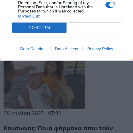
Retention, Sale, and/or Sharing of my
Personal Data that Is Unrelated with the
Δημοφιλές φάρμακο για τον χρόνιο
Purposes for which it was collected.
Opted Out
πόνο συνδέεται με κίνδυνο άνοιας
CONFIRM
Φάρμακο που χρησιμοποιείται για τη θεραπεία
των επιληπτικών κρίσεων, του νευρικού πόνου
και του συνδρόμου ανήσυχων ποδιών μπορεί
Data Deletion
Data Access
Privacy Policy
να...
08 Ιουλίου 2025
07:32
Καύσωνας: Ποια φάρμακα απαιτούν