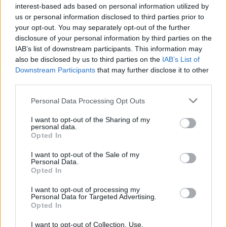
interest-based ads based on personal information utilized by
us or personal information disclosed to third parties prior to
your opt-out. You may separately opt-out of the further
12 Ιουλίου 2025
18:31
disclosure of your personal information by third parties on the
IAB’s list of downstream participants. This information may
Δέρμα: Τα καθημερινά φάρμακα που
also be disclosed by us to third parties on the
IAB’s List of
αυξάνουν την ευαισθησία του στον ήλιο
Downstream Participants
that may further disclose it to other
third parties.
Η φωτοευαισθησία μπορεί να εκδηλωθεί από
Personal Data Processing Opt Outs
φάρμακα που αλείφονται στο δέρμα ή
λαμβάνονται από το στόμα ή με έγχυση.
I want to opt-out of the Sharing of my
personal data.
Opted In
I want to opt-out of the Sale of my
Personal Data.
Opted In
I want to opt-out of processing my
Personal Data for Targeted Advertising.
Opted In
11 Ιουλίου 2025
17:57
I want to opt-out of Collection, Use,