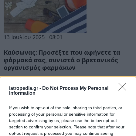
13 Ιουλίου 2025
08:01
Καύσωνας: Προσέξτε που αφήνετε τα
φάρμακά σας, συνιστά ο βρετανικός
οργανισμός φαρμάκων
Οι κίνδυνοι σε αυτοκίνητα, τσάντες και τσέπες.
Πώς μπορούμε να τα έχουμε με ασφάλεια μαζί
iatropedia.gr -
Do Not Process My Personal
Information
μας.
If you wish to opt-out of the sale, sharing to third parties, or
processing of your personal or sensitive information for
targeted advertising by us, please use the below opt-out
section to confirm your selection. Please note that after your
opt-out request is processed you may continue seeing