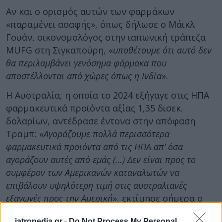
Αν και ο ορισμός αυτών των φαρμάκων
«παραμένει ασαφής», όπως δήλωσε ο Μάικλ
Γουάν, οικονομολόγος στην ιαπωνική τράπεζα
MUFG στη Σιγκαπούρη, «
υποθέτουμε ότι αυτό δεν
θα περιλαμβάνει γενόσημα φάρμακα που
αποστέλλονται από χώρες όπως η Ινδία
».
Η Αυστραλία, η οποία το 2024 εξήγαγε στις ΗΠΑ
φαρμακευτικά προϊόντα αξίας 1,35 δισεκ.
δολαρίων, αντέδρασε έντονα στην απόφαση
Τραμπ: «
Αγοράζουμε πολλά περισσότερα
φαρμακευτικά προϊόντα από τις ΗΠΑ απ’ όσα
αγοράζουν αυτές από εμάς (…) Δεν είναι προς το
συμφέρον των Αμερικανών καταναλωτών να
επιβάλουν υψηλότερη τιμή στις αυστραλιανές
εξαγωγές προς την Αμερική
», εκτίμησε σήμερα ο
Αυστραλός υπουργός Υγείας Μαρκ Μπάτλερ.
iatropedia.gr -
Do Not Process My Personal