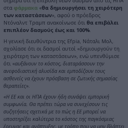
σήμερα ότι η επιβολή νέων δασμών από τις ΗΠΑ
στα
φάρμακα
«
θα δημιουργήσει τη χειρότερη
των καταστάσεων
», αφού ο πρόεδρος
Ντόναλντ Τραμπ ανακοίνωσε ότι
θα επιβάλει
επιπλέον δασμούς έως και 100%
.
Η γενική διευθύντρια της Efpia, Νάταλι Μολ,
σχολίασε ότι οι δασμοί αυτοί «δημιουργούν τη
χειρότερη των καταστάσεων», ενώ υπενθύμισε
ότι «
αυξάνουν το κόστος, διαταράσσουν την
ανεφοδιαστική αλυσίδα και εμποδίζουν τους
ασθενείς να έχουν πρόσβαση σε ζωτικής σημασίας
θεραπείες
».
«
Η ΕΕ και οι ΗΠΑ έχουν ήδη συνάψει εμπορική
συμφωνία. Θα πρέπει τώρα να συνεχίσουν τις
συζητήσεις σχετικά με το πώς η ΕΕ μπορεί να
υποστηρίξει καλύτερα το κόστος της παγκόσμιας
έρευνας και ανάπτυξης, με τρόπο που να μην βλάπτει