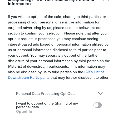
Οι προτεινόμενοι δασμοί θα μπορούσαν να
Information
επηρεάσουν εισαγωγές φαρμακευτικών
If you wish to opt-out of the sale, sharing to third parties, or
προϊόντων αξίας περίπου 220 δισ. δολαρίων,
processing of your personal or sensitive information for
αυξάνοντας τον μέσο δασμολογικό συντελεστή
targeted advertising by us, please use the below opt-out
κατά 3,3 ποσοστιαίες μονάδες. Παραμένει,
section to confirm your selection. Please note that after your
ωστόσο, μία αβεβαιότητα σχετικά με το εάν
opt-out request is processed you may continue seeing
χώρες με εμπορικές συμφωνίες με τις ΗΠΑ θα
interest-based ads based on personal information utilized by
us or personal information disclosed to third parties prior to
εξαιρεθούν από τα νέα μέτρα.
your opt-out. You may separately opt-out of the further
disclosure of your personal information by third parties on the
Για παράδειγμα, η εμπορική συμφωνία της
IAB’s list of downstream participants. This information may
Ευρωπαϊκής Ένωσης από τα τέλη Ιουλίου
also be disclosed by us to third parties on the
IAB’s List of
διευκρίνιζε ότι οι δασμοί στα φάρμακα θα ήταν
Downstream Participants
that may further disclose it to other
15% και δεν είναι σαφές εάν η εν λόγω ρύθμιση
third parties.
ακυρώνει τον τελευταίο φόρο.
Personal Data Processing Opt Outs
Πηγή: ΑΠΕ – ΜΠΕ / Φωτογραφία iStock
I want to opt-out of the Sharing of my
personal data.
Opted In