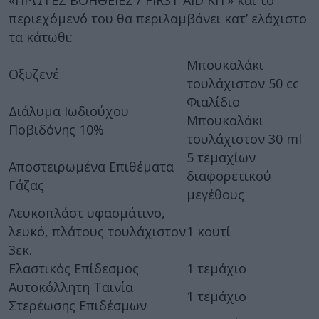
«ΠΡΩΤΕΣ ΒΟΗΘΕΙΕΣ / FIRST AID KIT» και το
περιεχόμενό του θα περιλαμβάνει κατ’ ελάχιστο
τα κάτωθι:
Μπουκαλάκι
Οξυζενέ
τουλάχιστον 50 cc
Φιαλίδιο
Διάλυμα Ιωδιούχου
Μπουκαλάκι
Ποβιδόνης 10%
τουλάχιστον 30 ml
5 τεμαχίων
Αποστειρωμένα Επιθέματα
διαφορετικού
Γάζας
μεγέθους
Λευκοπλάστ υφασμάτινο,
λευκό, πλάτους τουλάχιστον
1 κουτί
3εκ.
Ελαστικός Επίδεσμος
1 τεμάχιο
Αυτοκόλλητη Ταινία
1 τεμάχιο
Στερέωσης Επιδέσμων