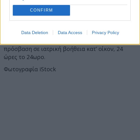
Το πλησιέστερο νοσοκομείο ή φαρμακείο
CONFIRM
Υπηρεσία ταξί
Ειδικά για καταλύματα στην Αθήνα, μπορεί να
προστεθεί και το τηλέφωνο των SOS ΙΑΤΡΩΝ
Data Deletion
Data Access
Privacy Policy
1016, ώστε οι επισκέπτες να έχουν άμεση
πρόσβαση σε ιατρική βοήθεια κατ’ οίκον, 24
ώρες το 24ωρο.
Φωτογραφία iStock