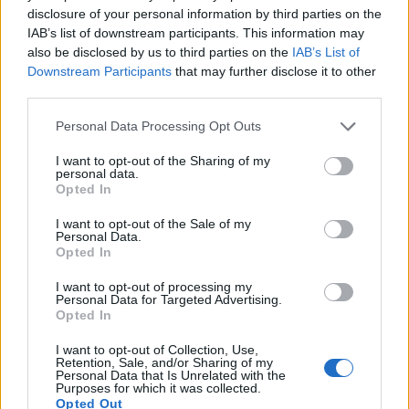
να προσφέρει ένα μικρό «comfort kit» (π.χ.
disclosure of your personal information by third parties on the
παρακεταμόλη, αντιισταμινικά), αλλά μόνο με
IAB’s list of downstream participants. This information may
ξεκάθαρη σημείωση ότι η χρήση γίνεται με
also be disclosed by us to third parties on the
IAB’s List of
Downstream Participants
that may further disclose it to other
ευθύνη του φιλοξενούμενου.
third parties.
Οδηγός τηλεφώνων έκτακτης ανάγκης
Personal Data Processing Opt Outs
Μαζί με το φαρμακείο, το Υπουργείο Τουρισμού
I want to opt-out of the Sharing of my
ορίζει ότι σε κάθε κατάλυμα θα πρέπει να
personal data.
Opted In
υπάρχει πίνακας με τα εξής τηλέφωνα έκτακτης
ανάγκης:
I want to opt-out of the Sale of my
Personal Data.
112 Ευρωπαϊκός αριθμός έκτακτης ανάγκης
Opted In
100 Αστυνομία
I want to opt-out of processing my
199 Πυροσβεστική
Personal Data for Targeted Advertising.
Opted In
166 ΕΚΑΒ
Κέντρο Δηλητηριάσεων +30 210 7793777
I want to opt-out of Collection, Use,
Retention, Sale, and/or Sharing of my
Λιμενικό 108
Personal Data that Is Unrelated with the
Purposes for which it was collected.
Εθνική Τηλεφωνική Γραμμή SOS 1056
Opted Out