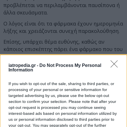
προβλέπεται να περιλαμβάνονται παυσίπονα ή
άλλα σκευάσματα.
Ο λόγος είναι ότι τα φάρμακα έχουν ημερομηνία
λήξης και χρειάζονται συνεχή παρακολούθηση.
Επίσης, υπάρχει θέμα ευθύνης, καθώς αν
κάποιος επισκέπτης πάρει ένα φάρμακο που του
προκαλέσει αλλεργία ή αλληλεπίδραση, η
ευθύνη μπορεί να βαρύνει τον ιδιοκτήτη.
iatropedia.gr -
Do Not Process My Personal
Information
Σε πολλές χώρες, και πλέον και στην Ελλάδα, η
σύσταση είναι τα καταλύματα να διαθέτουν
If you wish to opt-out of the sale, sharing to third parties, or
μόνο υλικά πρώτων βοηθειών.
processing of your personal or sensitive information for
targeted advertising by us, please use the below opt-out
section to confirm your selection. Please note that after your
Τι μπορεί να κάνει ο ιδιοκτήτης
opt-out request is processed you may continue seeing
interest-based ads based on personal information utilized by
Στον οδηγό πληροφοριών να αναφέρει το
us or personal information disclosed to third parties prior to
πλησιέστερο φαρμακείο. Αν το επιθυμεί, μπορεί
your opt-out. You may separately opt-out of the further