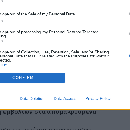
In
o opt-out of the Sale of my Personal Data.
υμβούλιο του Ομίλου FAMAR
In
eter Prock νέο πρόεδρο του Δ.Σ. του ομίλου,
to opt-out of processing my Personal Data for Targeted
ing.
In
o opt-out of Collection, Use, Retention, Sale, and/or Sharing
ersonal Data that Is Unrelated with the Purposes for which it
lected.
Out
CONFIRM
Data Deletion
Data Access
Privacy Policy
μή εμβολίων στα απομακρυσμένα
ν νέο κορωνοϊό στις απομακρυσμένες