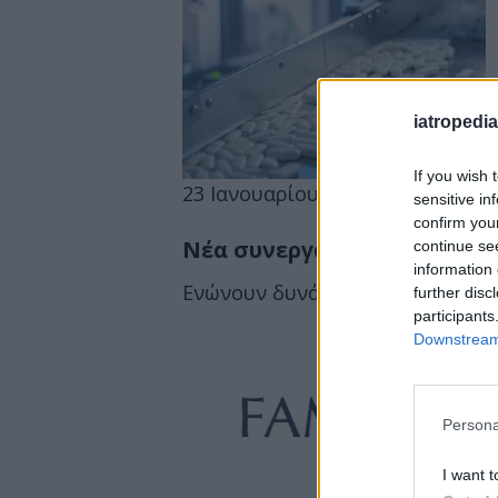
iatropedia
If you wish 
23 Ιανουαρίου 2024
15:50
sensitive in
confirm you
Νέα συνεργασία FAMAR και
continue se
information 
Ενώνουν δυνάμεις στην παραγω
further disc
participants
Downstream 
Persona
I want t