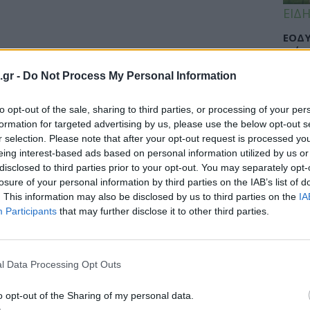
ΕΙΔΗ
ΕΟΔΥ
γρίπ
.gr -
Do Not Process My Personal Information
to opt-out of the sale, sharing to third parties, or processing of your per
ΕΙΔΗ
formation for targeted advertising by us, please use the below opt-out s
r selection. Please note that after your opt-out request is processed y
Σαμο
 Lavipharm
eing interest-based ads based on personal information utilized by us or
διάσ
disclosed to third parties prior to your opt-out. You may separately opt-
δύσβ
γή φαρμακευτικών προϊόντων
losure of your personal information by third parties on the IAB’s list of
. This information may also be disclosed by us to third parties on the
IA
Participants
that may further disclose it to other third parties.
ΥΓΕΙ
l Data Processing Opt Outs
5 σο
πάθο
και 
o opt-out of the Sharing of my personal data.