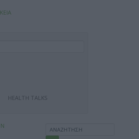
ΚΕΙΑ
HEALTH TALKS
ΩΝ