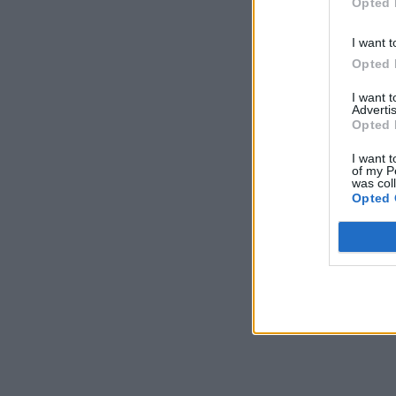
Opted 
I want t
Opted 
I want 
Advertis
Opted 
I want t
of my P
was col
Opted 