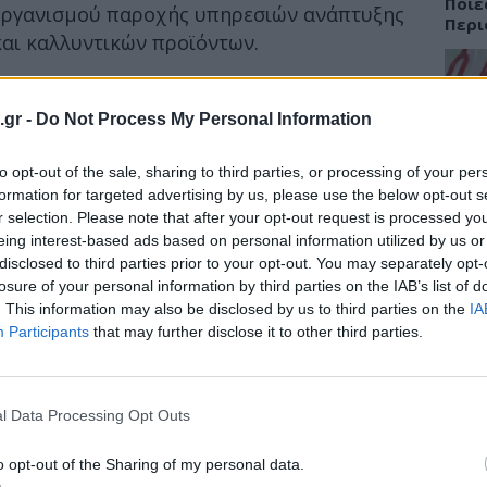
Ποιε
οργανισμού παροχής υπηρεσιών ανάπτυξης
Περι
αι καλλυντικών προϊόντων.
ναλαμβάνω πρόεδρος του Δ.Σ. στη FAMAR, σε μία
ιρεία. Με σημαντική και εδραιωμένη παρουσία
.gr -
Do Not Process My Personal Information
ΕΙΔΗ
, η FAMAR έχει αναγνωριστεί για το ευρύ
τήτων, την καινοτόμο προσέγγισή της, τη
to opt-out of the sale, sharing to third parties, or processing of your per
Περι
ρότυπα, καθώς και τη συνέπειά της να
για 
formation for targeted advertising by us, please use the below opt-out s
ευρω
r selection. Please note that after your opt-out request is processed y
πελατών της. Ανυπομονώ να συνεργαστώ στενά με
συμμ
eing interest-based ads based on personal information utilized by us or
οίκηση του οργανισμού, προκειμένου να
disclosed to third parties prior to your opt-out. You may separately opt-
ξιακή μας στρατηγική
», δήλωσε ο κ. Peter
losure of your personal information by third parties on the IAB’s list of
. This information may also be disclosed by us to third parties on the
IA
Participants
that may further disclose it to other third parties.
ΕΙΔΗ
χής στον επιχειρηματικό κόσμο, με εμπειρία
κευτικό κλάδο. Από το 2013 έως το 2015,
ΕΙΝΑ
 Prock & Parnters το 2016, ήταν CEO του
Σισμ
l Data Processing Opt Outs
εφημ
τέλεσε Deputy CEO της Actavis και CFO του
ρωθεί η εξαγορά του από την Teva.
o opt-out of the Sharing of my personal data.