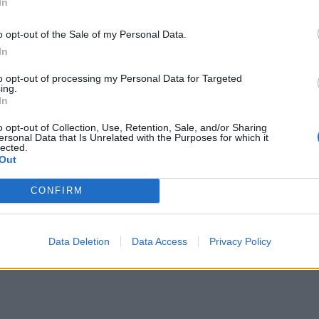
In
μπορ
χωρί
o opt-out of the Sale of my Personal Data.
In
to opt-out of processing my Personal Data for Targeted
ing.
In
o opt-out of Collection, Use, Retention, Sale, and/or Sharing
ersonal Data that Is Unrelated with the Purposes for which it
lected.
Out
CONFIRM
Data Deletion
Data Access
Privacy Policy