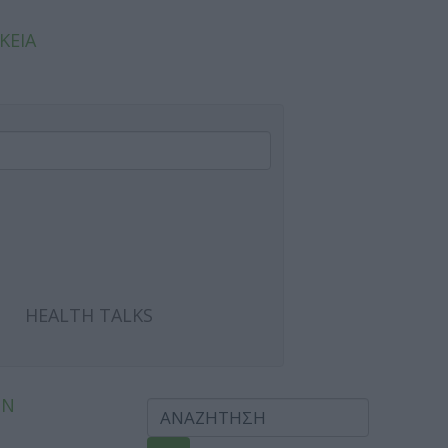
ΚΕΙΑ
HEALTH TALKS
ΩΝ