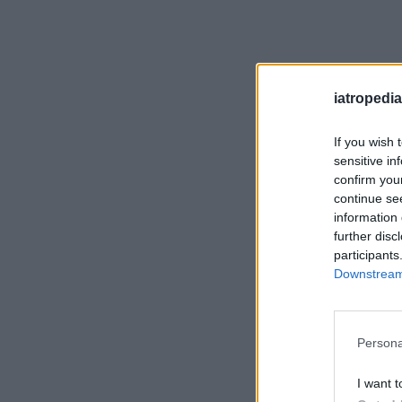
iatropedia
If you wish 
sensitive in
confirm you
continue se
information 
further disc
participants
Downstream 
Persona
I want t