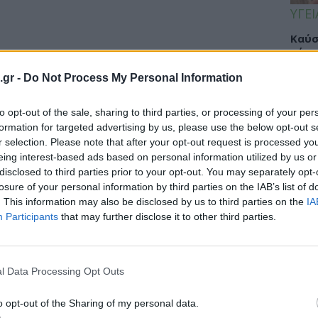
ΥΓΕΙ
Καύσ
κάνο
παχ
.gr -
Do Not Process My Personal Information
to opt-out of the sale, sharing to third parties, or processing of your per
formation for targeted advertising by us, please use the below opt-out s
ΕΙΔΗ
r selection. Please note that after your opt-out request is processed y
eing interest-based ads based on personal information utilized by us or
ΙΣΑ:
disclosed to third parties prior to your opt-out. You may separately opt-
Νείλ
losure of your personal information by third parties on the IAB’s list of
Αρχέ
. This information may also be disclosed by us to third parties on the
IA
Participants
that may further disclose it to other third parties.
ΔΙΑ
l Data Processing Opt Outs
19:0
o opt-out of the Sharing of my personal data.
Κεχρ