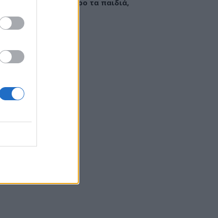
εί να «γεμίσει» σίδηρο τα παιδιά,
ς παρενέργειες