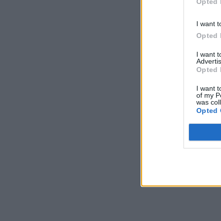
Opted 
I want t
Opted 
I want 
Advertis
Opted 
I want t
of my P
was col
Opted 