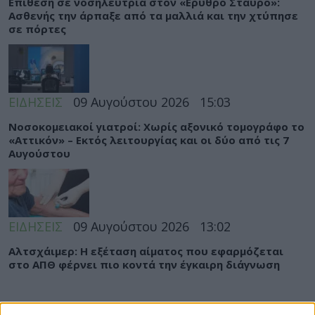
Eπίθεση σε νοσηλεύτρια στον «Ερυθρό Σταυρό»:
Ασθενής την άρπαξε από τα μαλλιά και την χτύπησε
σε πόρτες
ΕΙΔΗΣΕΙΣ
09 Αυγούστου 2026
15:03
Νοσοκομειακοί γιατροί: Χωρίς αξονικό τομογράφο το
«Αττικόν» – Εκτός λειτουργίας και οι δύο από τις 7
Αυγούστου
ΕΙΔΗΣΕΙΣ
09 Αυγούστου 2026
13:02
Αλτσχάιμερ: Η εξέταση αίματος που εφαρμόζεται
στο ΑΠΘ φέρνει πιο κοντά την έγκαιρη διάγνωση