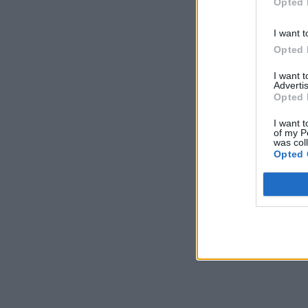
Opted 
I want t
Opted 
I want 
Advertis
Opted 
I want t
of my P
was col
Opted 