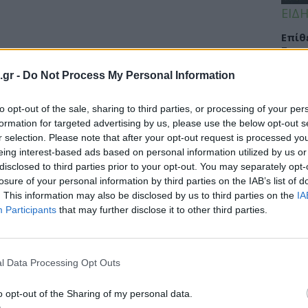
ΕΙΔΗ
Eπίθ
Σταυ
μαλλ
.gr -
Do Not Process My Personal Information
to opt-out of the sale, sharing to third parties, or processing of your per
formation for targeted advertising by us, please use the below opt-out s
ΕΙΔΗ
r selection. Please note that after your opt-out request is processed y
eing interest-based ads based on personal information utilized by us or
Νοσο
disclosed to third parties prior to your opt-out. You may separately opt-
τομο
losure of your personal information by third parties on the IAB’s list of
λειτ
. This information may also be disclosed by us to third parties on the
IA
Αυγ
Participants
that may further disclose it to other third parties.
l Data Processing Opt Outs
ΕΙΔΗ
Αλτσ
o opt-out of the Sharing of my personal data.
εφαρ