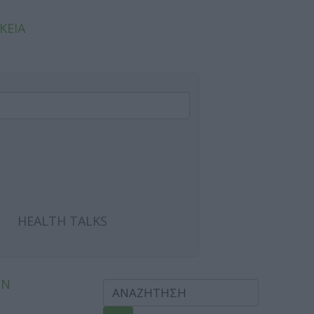
ΚΕΙΑ
HEALTH TALKS
ΩΝ