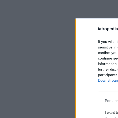
iatropedia
If you wish 
sensitive in
confirm you
continue se
information 
further disc
participants
Downstream 
Persona
I want t