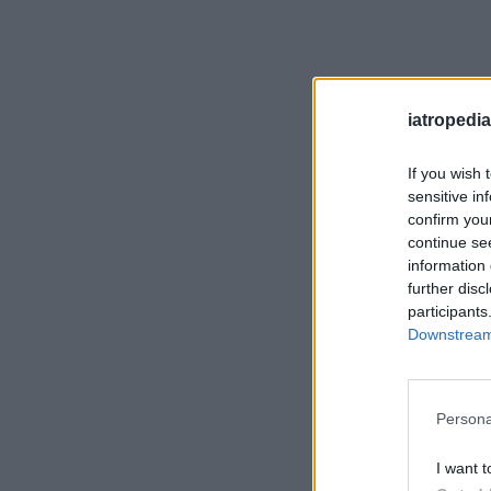
iatropedia
If you wish 
sensitive in
confirm you
continue se
information 
further disc
participants
Downstream 
Persona
I want t