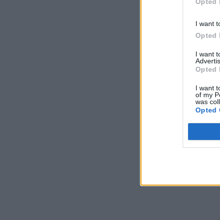
Opted 
I want t
Opted 
I want 
Advertis
Opted 
I want t
of my P
was col
Opted 