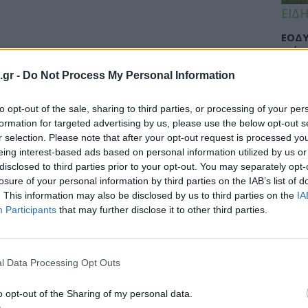
ΕΙΔΗ
ΕΟΔΥ
γρίπ
.gr -
Do Not Process My Personal Information
to opt-out of the sale, sharing to third parties, or processing of your per
ΕΙΔΗ
formation for targeted advertising by us, please use the below opt-out s
r selection. Please note that after your opt-out request is processed y
Σαμο
eing interest-based ads based on personal information utilized by us or
διάσ
disclosed to third parties prior to your opt-out. You may separately opt-
δύσβ
losure of your personal information by third parties on the IAB’s list of
. This information may also be disclosed by us to third parties on the
IA
Participants
that may further disclose it to other third parties.
ΥΓΕΙ
l Data Processing Opt Outs
5 σο
πάθο
και 
o opt-out of the Sharing of my personal data.