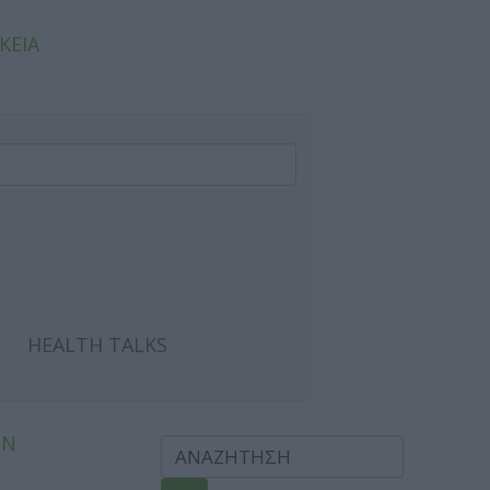
ΚΕΙΑ
HEALTH TALKS
ΩΝ