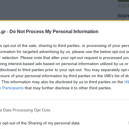
ΕΙΔΗ
ΕΟΔΥ
γρίπ
.gr -
Do Not Process My Personal Information
to opt-out of the sale, sharing to third parties, or processing of your per
ΕΙΔΗ
formation for targeted advertising by us, please use the below opt-out s
r selection. Please note that after your opt-out request is processed y
Σαμο
επιστήμονας με το εισπνεόμενο
eing interest-based ads based on personal information utilized by us or
διάσ
disclosed to third parties prior to your opt-out. You may separately opt-
 Συνάντηση με Μητσοτάκη – Τσιόδρα
δύσβ
losure of your personal information by third parties on the IAB’s list of
. This information may also be disclosed by us to third parties on the
IA
οκομεία «Αττικόν» και «Σωτηρία» του
Participants
that may further disclose it to other third parties.
4 κατά της Covid. Συναντήσεις στην Αθήνα
ΥΓΕΙ
l Data Processing Opt Outs
5 σο
πάθο
και 
o opt-out of the Sharing of my personal data.