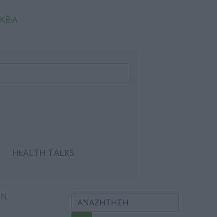
ΚΕΙΑ
HEALTH TALKS
ΩΝ