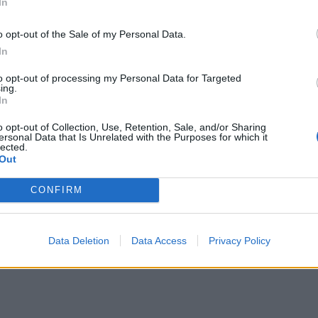
In
o opt-out of the Sale of my Personal Data.
In
to opt-out of processing my Personal Data for Targeted
ing.
 και την ΧΑΠ για καλύτερη ποιότητα
In
o opt-out of Collection, Use, Retention, Sale, and/or Sharing
ersonal Data that Is Unrelated with the Purposes for which it
οσφέρει συνεχή 24ωρη αποτελεσματικότητα
lected.
Out
ρχεται να εγκαινιάσει μια νέα...
CONFIRM
Data Deletion
Data Access
Privacy Policy