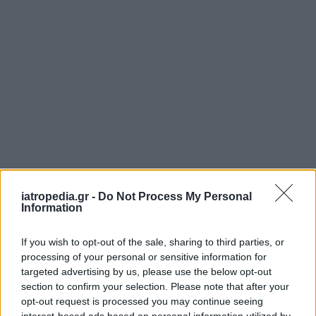
iatropedia.gr -
Do Not Process My Personal
ΡΟΗ ΕΙΔΗΣΕΩΝ
Information
If you wish to opt-out of the sale, sharing to third parties, or
processing of your personal or sensitive information for
targeted advertising by us, please use the below opt-out
ΥΓΕΙΑ
08 Αυγούστου 2026
18:32
section to confirm your selection. Please note that after your
opt-out request is processed you may continue seeing
Κολύμπι: 9 οφέλη για την υγεία – Τι κερδίζουν
interest-based ads based on personal information utilized by