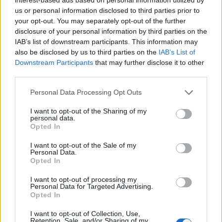
καρδιά, αρθρώσεις και μυαλό
us or personal information disclosed to third parties prior to
your opt-out. You may separately opt-out of the further
disclosure of your personal information by third parties on the
IAB’s list of downstream participants. This information may
also be disclosed by us to third parties on the
IAB’s List of
ΕΙΔΗΣΕΙΣ
08 Αυγούστου 2026
16:54
Downstream Participants
that may further disclose it to other
Γεωργιάδης: Αιχμηρή ανάρτηση για συνδικαλιστή που
third parties.
μιλούσε για «διάλυση» του ΕΣΥ και αργότερα
ευχαρίστησε το Μποδοσάκειο
Personal Data Processing Opt Outs
I want to opt-out of the Sharing of my
personal data.
Opted In
ΥΓΕΙΑ
08 Αυγούστου 2026
15:01
I want to opt-out of the Sale of my
Personal Data.
Το φαρμακείο των διακοπών: Τι να πάρετε μαζί σας
Opted In
για πονοκέφαλο, αλλεργίες, δυσπεψία και τραύματα
I want to opt-out of processing my
Personal Data for Targeted Advertising.
Opted In
I want to opt-out of Collection, Use,
Retention, Sale, and/or Sharing of my