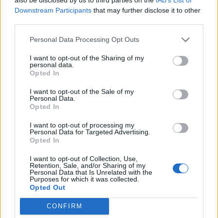
Με τα παιδιά ηλικίας 8-18 ετών να δαπανούν
Downstream Participants
that may further disclose it to other
κατά μέσο όρο 44,5 ώρες την εβδομάδα
third parties.
μπροστά από οθόνες, οι...
Personal Data Processing Opt Outs
I want to opt-out of the Sharing of my
personal data.
Opted In
I want to opt-out of the Sale of my
Personal Data.
Opted In
02 Σεπτεμβρίου 2019
17:41
I want to opt-out of processing my
Personal Data for Targeted Advertising.
Opted In
Έρευνα ΣΟΚ: 6 στα 10 παιδιά στην
I want to opt-out of Collection, Use,
Ελλάδα κάτω των 10 ετών σερφάρουν
Retention, Sale, and/or Sharing of my
ανεξέλεγκτα στο διαδίκτυο
Personal Data that Is Unrelated with the
Purposes for which it was collected.
Opted Out
Σοκάρουν τα αποτελέσματα έρευνας για τη
σχέση των παιδιών στην Ελλάδα με το
CONFIRM
διαδίκτυο. Έξι στα δέκα έως 10...