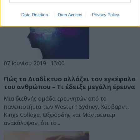
Data Deletion
Data Access
Privacy Policy
07 Ιουνίου 2019
13:00
Πώς το Διαδίκτυο αλλάζει τον εγκέφαλο
του ανθρώπου – Τι έδειξε μεγάλη έρευνα
Μια διεθνής ομάδα ερευνητών από το
πανεπιστήμια των Western Sydney, Χάρβαρντ,
Kings College, Οξφόρδης και Μάντσεστερ
ανακάλυψαν, ότι το...