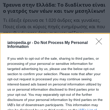
Έρευνα στην Ελλάδα: Το διαδίκτυο είναι
ο γιατρός των νέων και των μεσηλίκων!
Τι έδειξε έρευνα σε 1.020 άνδρες και γυναίκες.
Ποιες είναι οι κύριες πηγές ενημέρωσης και που
απευθυνόμαστε όταν αντιμετωπίζουν...
iatropedia.gr -
Do Not Process My Personal
Information
If you wish to opt-out of the sale, sharing to third parties, or
processing of your personal or sensitive information for
targeted advertising by us, please use the below opt-out
section to confirm your selection. Please note that after your
opt-out request is processed you may continue seeing
13 Ιανουαρίου 2020
09:04
interest-based ads based on personal information utilized by
us or personal information disclosed to third parties prior to
Παιδί και εθισμός στο διαδίκτυο: Τεστ
your opt-out. You may separately opt-out of the further
disclosure of your personal information by third parties on the
20 ερωτήσεων για τους γονείς
IAB’s list of downstream participants. This information may
also be disclosed by us to third parties on the
IAB’s List of