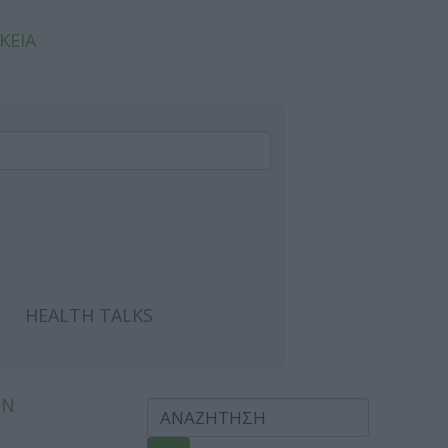
ΚΕΙΑ
HEALTH TALKS
ΩΝ