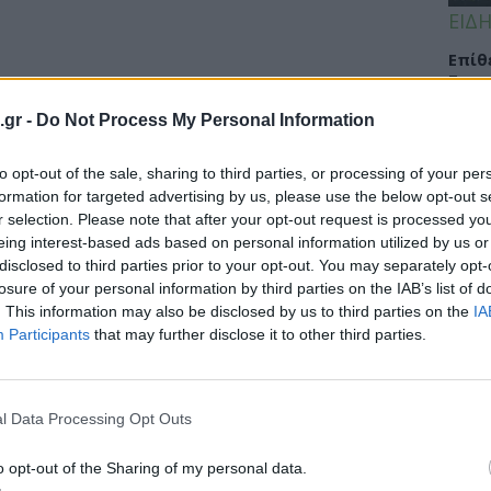
ΕΙΔΗ
Eπίθ
Σταυ
μαλλ
.gr -
Do Not Process My Personal Information
to opt-out of the sale, sharing to third parties, or processing of your per
formation for targeted advertising by us, please use the below opt-out s
ΕΙΔΗ
r selection. Please note that after your opt-out request is processed y
πή: Καρκίνος του Προστάτη – Μαζί
eing interest-based ads based on personal information utilized by us or
Νοσο
disclosed to third parties prior to your opt-out. You may separately opt-
τομο
losure of your personal information by third parties on the IAB’s list of
λειτ
. This information may also be disclosed by us to third parties on the
IA
ργαζόμενους της εταιρείας, σχετικά με τον
Αυγ
Participants
that may further disclose it to other third parties.
και την αντιμετώπιση του καρκίνου...
l Data Processing Opt Outs
ΕΙΔΗ
Αλτσ
o opt-out of the Sharing of my personal data.
εφαρ