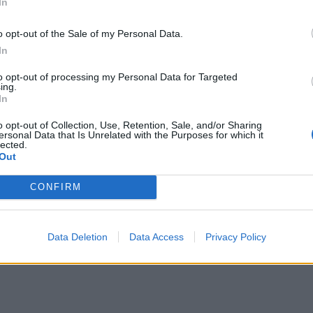
In
την 
o opt-out of the Sale of my Personal Data.
In
to opt-out of processing my Personal Data for Targeted
ίδημα ωχράς κηλίδας: Νέα δεδομένα
ing.
σθενών
In
πρότυπο φροντίδας στην ηλικιακή εκφύλιση
o opt-out of Collection, Use, Retention, Sale, and/or Sharing
ersonal Data that Is Unrelated with the Purposes for which it
το Διαβητικό Οίδημα Ωχράς...
lected.
Out
CONFIRM
Data Deletion
Data Access
Privacy Policy