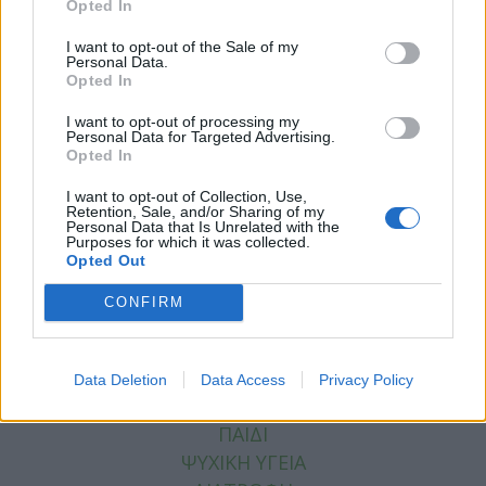
Opted In
I want to opt-out of the Sale of my
Personal Data.
Opted In
I want to opt-out of processing my
Personal Data for Targeted Advertising.
Opted In
Facebook
Twitter
I want to opt-out of Collection, Use,
Retention, Sale, and/or Sharing of my
Tags:
BAYER
,
ΜΥΟΚΑΡΔΙΟΠΑΘΕΙΑ
Personal Data that Is Unrelated with the
Purposes for which it was collected.
Opted Out
CONFIRM
ΚΑΤΗΓΟΡΙΕΣ
ΕΙΔΗΣΕΙΣ
Data Deletion
Data Access
Privacy Policy
ΥΓΕΙΑ
ΠΑΙΔΙ
ΨΥΧΙΚΗ ΥΓΕΙΑ