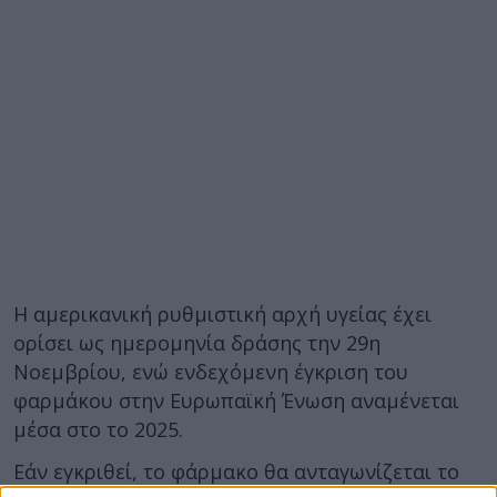
Η αμερικανική ρυθμιστική αρχή υγείας έχει
ορίσει ως ημερομηνία δράσης την 29η
Νοεμβρίου, ενώ ενδεχόμενη έγκριση του
φαρμάκου στην Ευρωπαϊκή Ένωση αναμένεται
μέσα στο το 2025.
Εάν εγκριθεί, το φάρμακο θα ανταγωνίζεται το