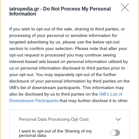
Vyndamax (ταφαμίδη) της Pfizer, το οποίο έχει
ήδη εγκριθεί στις ΗΠΑ για την πάθηση.
iatropedia.gr -
Do Not Process My Personal
Information
Φωτογραφία:
iStock
If you wish to opt-out of the sale, sharing to third parties, or
ΔΙΑΒΑΣΤΕ ΕΠΙΣΗΣ:
processing of your personal or sensitive information for
targeted advertising by us, please use the below opt-out
HPV: Ανεμβολίαστα τα μισά κορίτσια στη χώρα
section to confirm your selection. Please note that after your
μας – Χάνουμε τους στόχους του ΠΟΥ
opt-out request is processed you may continue seeing
interest-based ads based on personal information utilized by
Αλκοόλ: Πότε να σας ανησυχήσει το ποτό την
us or personal information disclosed to third parties prior to
ημέρα
your opt-out. You may separately opt-out of the further
disclosure of your personal information by third parties on the
Λίπος στο συκώτι: Γιατί είναι επικίνδυνο και
IAB’s list of downstream participants. This information may
πώς μπορεί να μειωθεί
also be disclosed by us to third parties on the
IAB’s List of
Downstream Participants
that may further disclose it to other
third parties.
Personal Data Processing Opt Outs
I want to opt-out of the Sharing of my
personal data.