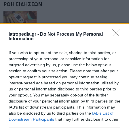
ΡΟΗ ΕΙΔΗΣΕΩΝ
ΥΓΕΙΑ
07 Αυγούστου 2026
20:01
iatropedia.gr -
Do Not Process My Personal
Information
Καύσωνας: Οι κίνδυνοι για όσους κάνουν θεραπεία
για διαβήτη και παχυσαρκία
If you wish to opt-out of the sale, sharing to third parties, or
processing of your personal or sensitive information for
targeted advertising by us, please use the below opt-out
section to confirm your selection. Please note that after your
opt-out request is processed you may continue seeing
ΕΙΔΗΣΕΙΣ
07 Αυγούστου 2026
19:33
interest-based ads based on personal information utilized by
us or personal information disclosed to third parties prior to
ΙΣΑ: «Καμπανάκι» για τον ιό του Δυτικού Νείλου στην
Αττική – Τι ζητά από τις Αρχές
your opt-out. You may separately opt-out of the further
disclosure of your personal information by third parties on the
IAB’s list of downstream participants. This information may
also be disclosed by us to third parties on the
IAB’s List of
Downstream Participants
that may further disclose it to other
ΔΙΑΤΡΟΦΗ
07 Αυγούστου 2026
19:06
third parties.