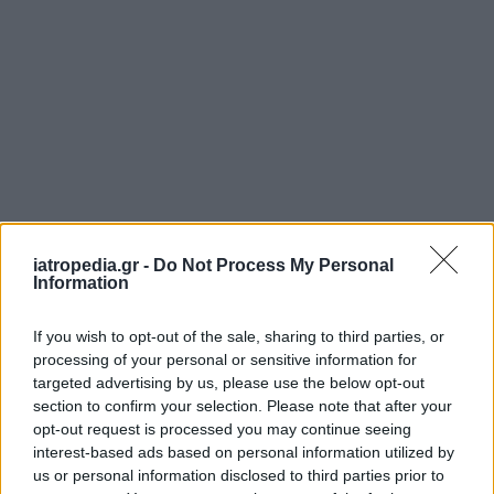
ΡΟΗ ΕΙΔΗΣΕΩΝ
iatropedia.gr -
Do Not Process My Personal
Information
If you wish to opt-out of the sale, sharing to third parties, or
ΥΓΕΙΑ
07 Αυγούστου 2026
10:10
processing of your personal or sensitive information for
targeted advertising by us, please use the below opt-out
Καρδιοπαθείς και καύσωνας: Προσοχή στα φάρμακα –
section to confirm your selection. Please note that after your
Ακόμη 8 μέτρα για μεγαλύτερη προστασία
opt-out request is processed you may continue seeing
interest-based ads based on personal information utilized by
us or personal information disclosed to third parties prior to