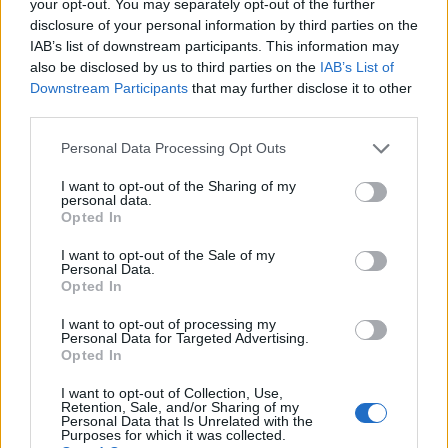
your opt-out. You may separately opt-out of the further
disclosure of your personal information by third parties on the
ΕΙΔΗΣΕΙΣ
07 Αυγούστου 2026
09:20
IAB’s list of downstream participants. This information may
also be disclosed by us to third parties on the
IAB’s List of
Γιατροί προσπαθούν να προστατεύσουν ασθενή την
Downstream Participants
that may further disclose it to other
ώρα του σεισμού στο χειρουργείο – Συγκλονιστικό
βίντεο από την Ιαπωνία
third parties.
Personal Data Processing Opt Outs
I want to opt-out of the Sharing of my
personal data.
ΔΙΑΤΡΟΦΗ
07 Αυγούστου 2026
08:45
Opted In
Διατροφολόγοι: Γιατί να πείτε όχι στις δίαιτες του
I want to opt-out of the Sale of my
ίντερνετ – «Η διαιτολογία δεν είναι lifestyle»
Personal Data.
Opted In
I want to opt-out of processing my
Personal Data for Targeted Advertising.
Opted In
I want to opt-out of Collection, Use,
Retention, Sale, and/or Sharing of my
Personal Data that Is Unrelated with the
Purposes for which it was collected.