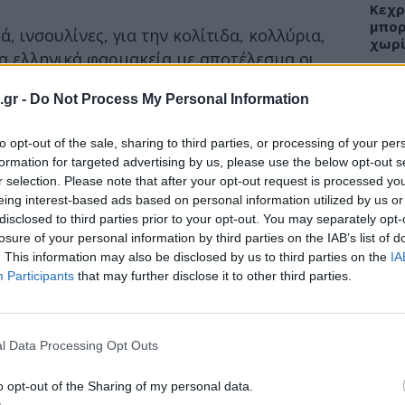
Κεχρ
μπορ
 ινσουλίνες, για την κολίτιδα, κολλύρια,
χωρί
τα ελληνικά φαρμακεία με αποτέλεσμα οι
 ώρες την ημέρα τηλεφωνώντας σε
.gr -
Do Not Process My Personal Information
κές εταιρίες αλλά «ανεβάζοντας»
στην προσπάθεια να εξασφαλίσουν τα
ΕΙΔΗ
to opt-out of the sale, sharing to third parties, or processing of your per
υς…
formation for targeted advertising by us, please use the below opt-out s
Άδων
r selection. Please note that after your opt-out request is processed y
οδοσιάδης λέγοντας χαρακτηριστικά ότι
προσ
eing interest-based ads based on personal information utilized by us or
Ακτι
disclosed to third parties prior to your opt-out. You may separately opt-
losure of your personal information by third parties on the IAB’s list of
ς φταίει για την κατάσταση αυτή, μας είπε
. This information may also be disclosed by us to third parties on the
IA
ύνης αλλά βασικά οι φαρμακοβιομηχανίες
Participants
that may further disclose it to other third parties.
έλεγκτες ποσότητες και ΥΥΚΑ και ΕΟΦ δεν
ΥΓΕΙ
ει σωστή διαχείριση του προβλήματος.
Εξάν
αλλε
l Data Processing Opt Outs
εξηγ
o opt-out of the Sharing of my personal data.