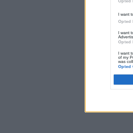
Opted 
I want t
Opted 
I want 
Advertis
Opted 
I want t
of my P
was col
Opted 