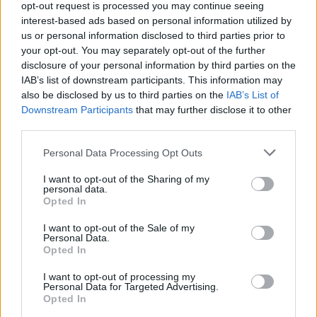
opt-out request is processed you may continue seeing
interest-based ads based on personal information utilized by
us or personal information disclosed to third parties prior to
your opt-out. You may separately opt-out of the further
disclosure of your personal information by third parties on the
IAB’s list of downstream participants. This information may
also be disclosed by us to third parties on the
IAB’s List of
Downstream Participants
that may further disclose it to other
12 Μαΐου 2025
14:27
third parties.
Η παραγωγή των φαρμάκων για την
Personal Data Processing Opt Outs
ελονοσία θα συνεχιστεί παρά τη
I want to opt-out of the Sharing of my
μείωση στη χρηματοδότηση
personal data.
Opted In
Θα συνεχιστεί και η παραγωγή των φαρμάκων
I want to opt-out of the Sale of my
για τη λέπρα ανακοίνωσε ο πρόεδρος
Personal Data.
Παγκόσμιας Υγείας της Novartis.
Opted In
I want to opt-out of processing my
Personal Data for Targeted Advertising.
Opted In