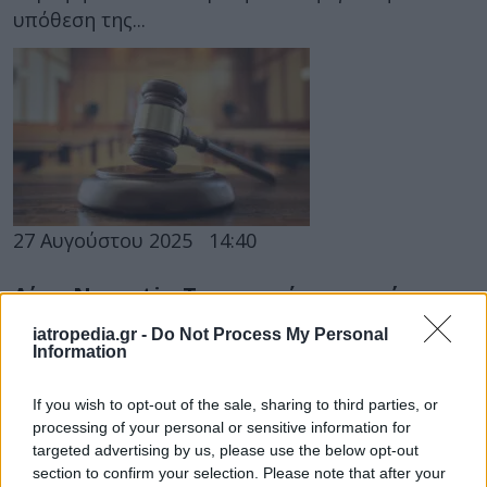
υπόθεση της...
27 Αυγούστου 2025
14:40
Δίκη Novartis: Την ενοχή των πρώην
προστατευόμενων μαρτύρων πρότεινε η
iatropedia.gr -
Do Not Process My Personal
εισαγγελέας
Information
Η εισαγγελέας πρότεινε την ενοχή τους για
If you wish to opt-out of the sale, sharing to third parties, or
ψευδή κατάθεση, αλλά την απαλλαγή τους για
processing of your personal or sensitive information for
ψευδή καταμήνυση.
targeted advertising by us, please use the below opt-out
section to confirm your selection. Please note that after your