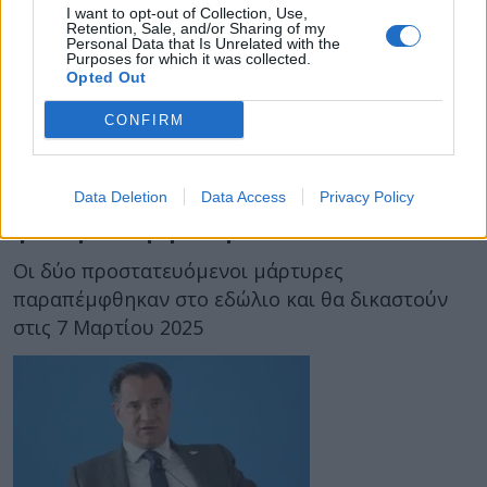
I want to opt-out of Collection, Use,
Retention, Sale, and/or Sharing of my
Personal Data that Is Unrelated with the
Purposes for which it was collected.
Opted Out
20 Ιανουαρίου 2025
13:39
CONFIRM
Novartis: Δίωξη σε «Σαράφη» και
«Κελέση» για ψευδή κατάθεση και
Data Deletion
Data Access
Privacy Policy
ψευδή καταμήνυση
Οι δύο προστατευόμενοι μάρτυρες
παραπέμφθηκαν στο εδώλιο και θα δικαστούν
στις 7 Μαρτίου 2025