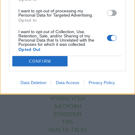
Facebook
Twitter
I want to opt-out of processing my
Personal Data for Targeted Advertising.
Opted In
Tags:
ΑΝΔΡΕΣ
,
ΓΥΝΑΙΚΕΣ
,
ΚΛΕΙΤΟΡΙΔΑ
,
ΜΟΥΓΓΟ
ΣΕΞ
,
ΟΡΓΑΣΜΟΣ
,
ΣΕΧ
,
ΦΑΣΑΡΙΑ
,
ΦΩΝΕΣ
I want to opt-out of Collection, Use,
Retention, Sale, and/or Sharing of my
Personal Data that Is Unrelated with the
Purposes for which it was collected.
Opted Out
CONFIRM
ΚΑΤΗΓΟΡΙΕΣ
ΕΙΔΗΣΕΙΣ
ΥΓΕΙΑ
Data Deletion
Data Access
Privacy Policy
ΠΑΙΔΙ
ΨΥΧΙΚΗ ΥΓΕΙΑ
ΔΙΑΤΡΟΦΗ
ΕΠΙΧΕΙΡΕΙΝ
TIPS
HEALTH TALKS