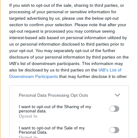
If you wish to opt-out of the sale, sharing to third parties, or
Ωστόσο υπάρχει και η επιστημονική εξήγηση η
processing of your personal or sensitive information for
οποία έχει να κάνει με την ''κατασκευή''του
targeted advertising by us, please use the below opt-out
γυναικείου φύλου. Ειδικά οι νευρικές απολήξεις
section to confirm your selection. Please note that after your
γύρω από την κλειτορίδα είναι πιο έντονες σε
opt-out request is processed you may continue seeing
interest-based ads based on personal information utilized by
σχέση με την περιοχή γύρω από το πέος ενός
us or personal information disclosed to third parties prior to
άντρα με αποτελέσμα να βιώνουν πιο έντονα
your opt-out. You may separately opt-out of the further
τον οργασμό.
disclosure of your personal information by third parties on the
IAB’s list of downstream participants. This information may
ΔΙΑΒΑΣΤΕ ΕΠΙΣΗΣ:
also be disclosed by us to third parties on the
IAB’s List of
Downstream Participants
that may further disclose it to other
Σε ποια σεξουαλικά ατοπήματα πέφτουν οι
third parties.
γυναίκες
Personal Data Processing Opt Outs
Πότε πέφτουν οι αντιστάσεις των
γυναικών;Έρευνα
I want to opt-out of the Sharing of my
personal data.
Opted In
Tι βαθμό παίρνει η στύση σας;
I want to opt-out of the Sale of my
Πότε οι γυναίκες θέλουν σεξ Έρευνα
Personal Data.
Opted In