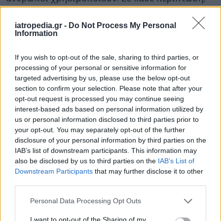
χρειάζεται δημόσια επίγνωση του προβλήματος
της χρήσης κινητών από παιδιά και νέους, ενώ
iatropedia.gr -
Do Not Process My Personal
Information
οι γονείς πρέπει να γνωρίζουν πόσο χρόνο τα
παιδιά τους περνάνε με τα τηλέφωνα τους»,
If you wish to opt-out of the sale, sharing to third parties, or
δήλωσε η ερευνήτρια Νικολά Καλκ.
processing of your personal or sensitive information for
targeted advertising by us, please use the below opt-out
«Οι εθισμοί μπορούν να έχουν σοβαρές συνέπειες για την
ψυχική υγεία και την καθημερινή λειτουργία, συνεπώς
section to confirm your selection. Please note that after your
είναι ανάγκη για περαιτέρω μελέτη της προβληματικής
opt-out request is processed you may continue seeing
χρήσης των smartphones»
, ανέφερε η Σον.
interest-based ads based on personal information utilized by
us or personal information disclosed to third parties prior to
Αν και την τελευταία δεκαετία έχουν εμφανίσει
your opt-out. You may separately opt-out of the further
αύξηση τόσο η χρήση των κινητών από τα
disclosure of your personal information by third parties on the
παιδιά και τους νέους, όσο και οι ψυχικές
IAB’s list of downstream participants. This information may
also be disclosed by us to third parties on the
IAB’s List of
διαταραχές, δεν έχουν πάντως πειστεί ακόμη
Downstream Participants
that may further disclose it to other
όλοι οι επιστήμονες ότι υπάρχει πράγματι
third parties.
σχέση αιτίου-αποτελέσματος ανάμεσα στη
συχνή χρήση κινητού και σε ψυχικές διαταραχές
Personal Data Processing Opt Outs
όπως η
κατάθλιψη
.
I want to opt-out of the Sharing of my