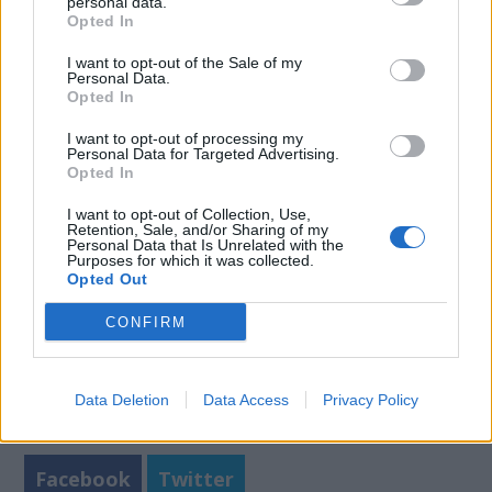
personal data.
Opted In
'Ξεριζώνουν '' την κήλη σε 15 λεπτά! Ελληνική
πρωτιά
I want to opt-out of the Sale of my
Personal Data.
Opted In
Οκτώ μυστικά τον γιατρό τον κάνουν πέρα!
I want to opt-out of processing my
.
Personal Data for Targeted Advertising.
Opted In
I want to opt-out of Collection, Use,
Retention, Sale, and/or Sharing of my
Personal Data that Is Unrelated with the
Purposes for which it was collected.
Opted Out
CONFIRM
Data Deletion
Data Access
Privacy Policy
Facebook
Twitter