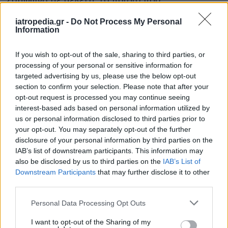
κατανάλωναν μία μερίδα γιαουρτιού την ημέρα
iatropedia.gr -
Do Not Process My Personal
εμφάνισαν σχεδόν 20% μειωμένο κίνδυνο για
Information
κρυώματα, ωτίτιδες και λοίμωξη από
στρεπτόκοκκο.
If you wish to opt-out of the sale, sharing to third parties, or
processing of your personal or sensitive information for
περισσότερη άσκηση
. Ενθαρρύνετε τα παιδιά
targeted advertising by us, please use the below opt-out
να αθλούνται Έρευνα του 2012 που
section to confirm your selection. Please note that after your
δημοσιεύεται στο περιοδικό ‘British Journal of
opt-out request is processed you may continue seeing
interest-based ads based on personal information utilized by
Sports Medicine’, ανακάλυψε ότι όσο πιο
us or personal information disclosed to third parties prior to
σωματικά σε φόρμα είναι κάποιο παιδί τόσο
your opt-out. You may separately opt-out of the further
μειώνονται οι πιθανότητες να εμφανίσει
disclosure of your personal information by third parties on the
κρυολόγημα το χειμώνα.
IAB’s list of downstream participants. This information may
also be disclosed by us to third parties on the
IAB’s List of
ΔΙΑΒΑΣΤΕ ΕΠΙΣΗΣ:
Downstream Participants
that may further disclose it to other
third parties.
Δεν θέλει να πάει σχολείο-Αμάν τι κάνουμε;
Personal Data Processing Opt Outs
Πότε πέφτουν οι αντιστάσεις των
γυναικών;Έρευνα
I want to opt-out of the Sharing of my