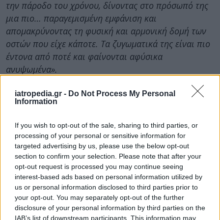
την πάροδο του χρόνου, δίνοντας στο πρόσωπό της
μια πιο… παραγεμισμένη εμφάνιση και
απομακρύνοντας τη φυσική και αρμονική δομή των
οστών που είχε κάποτε. Τα ζυγωματικά της είναι πιο
έντονα από ποτέ και φαίνονται αφύσικα
ανυψωμένα».
“Φαίνεται επίσης ότι έκανε ανύψωση φρυδιών που
iatropedia.gr -
Do Not Process My Personal
γίνεται πιο ορατό εξαιτίας των λεπτών φρυδιών, τα
Information
οποία παλιότερα ήταν πιο πυκνά. Επίσης, η γραμμή
των μαλλιών της είναι πιο φαρδιά τώρα. Είναι
If you wish to opt-out of the sale, sharing to third parties, or
processing of your personal or sensitive information for
πιθανό να της έκαναν ένεση πληρωτικού στους
targeted advertising by us, please use the below opt-out
κροτάφους”
.
section to confirm your selection. Please note that after your
opt-out request is processed you may continue seeing
Πηγή:
https://www.dailymail.co.uk
interest-based ads based on personal information utilized by
us or personal information disclosed to third parties prior to
ΔΙΑΒΑΣΤΕ ΕΠΙΣΗΣ
your opt-out. You may separately opt-out of the further
Το πιο επικίνδυνο σημείο για να κάνετε
disclosure of your personal information by third parties on the
IAB’s list of downstream participants. This information may