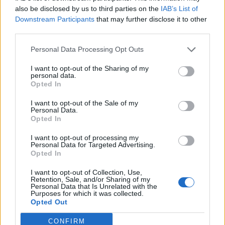
πλαστική επέμβαση, σύμφωνα με
also be disclosed by us to third parties on the
IAB’s List of
χειρουργούς
Downstream Participants
that may further disclose it to other
third parties.
Επί 3 χρόνια δεν μπορεί να κλείσει τα μάτια
του εξαιτίας κακής πλαστικής επέμβασης
Personal Data Processing Opt Outs
στα μάγουλα!
I want to opt-out of the Sharing of my
personal data.
Τι πρέπει να ξέρετε για την
Opted In
βλεφαροπλαστική: Κίνδυνοι και…
I want to opt-out of the Sale of my
προσδοκίες
Personal Data.
Opted In
I want to opt-out of processing my
Personal Data for Targeted Advertising.
Opted In
I want to opt-out of Collection, Use,
Retention, Sale, and/or Sharing of my
Personal Data that Is Unrelated with the
Purposes for which it was collected.
Opted Out
CONFIRM