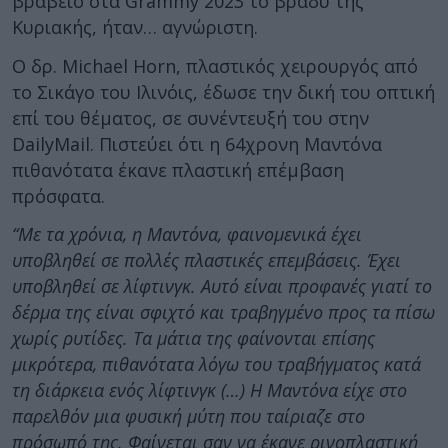
βραβείο στα Grammy 2023 το βράδυ της
Κυριακής, ήταν… αγνώριστη.
Ο δρ. Michael Horn, πλαστικός χειρουργός από
το Σικάγο του Ιλινόις, έδωσε την δική του οπτική
επί του θέματος, σε συνέντευξή του στην
DailyMail. Πιστεύει ότι η 64χρονη Μαντόνα
πιθανότατα έκανε πλαστική επέμβαση
πρόσφατα.
“Με τα χρόνια, η Μαντόνα, φαινομενικά έχει
υποβληθεί σε πολλές πλαστικές επεμβάσεις. Έχει
υποβληθεί σε λίφτινγκ. Αυτό είναι προφανές γιατί το
δέρμα της είναι σφιχτό και τραβηγμένο προς τα πίσω
χωρίς ρυτίδες. Τα μάτια της φαίνονται επίσης
μικρότερα, πιθανότατα λόγω του τραβήγματος κατά
τη διάρκεια ενός λίφτινγκ (…) Η Μαντόνα είχε στο
παρελθόν μια φυσική μύτη που ταίριαζε στο
πρόσωπό της. Φαίνεται σαν να έκανε ρινοπλαστική