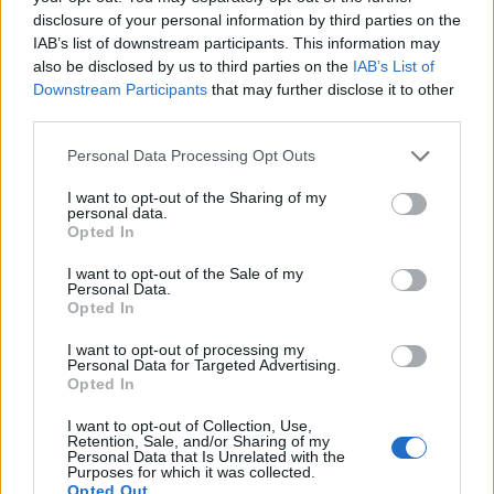
νοιάζονται για τις τρίχες στο πρόσωπό τους
disclosure of your personal information by third parties on the
IAB’s list of downstream participants. This information may
– απλώς εύχονται να μην ήταν τόσο
also be disclosed by us to third parties on the
IAB’s List of
εμφανείς. Αυτοί οι άνθρωποι μπορεί να
Downstream Participants
that may further disclose it to other
επιλέξουν να χρησιμοποιήσουν ένα προϊόν
third parties.
λεύκανσης χωρίς ιατρική συνταγή, το οποίο
Personal Data Processing Opt Outs
θα κάνει ξανθές τις τρίχες του προσώπου
και θα τις κάνει λιγότερο ορατές.
I want to opt-out of the Sharing of my
personal data.
Αντι-ανδρογόνα φάρμακα:
Εάν
Opted In
προσπαθείτε να εξαλείψετε την υπερβολική
I want to opt-out of the Sale of my
τριχοφυΐα τόσο στο πρόσωπο όσο και στο
Personal Data.
σώμα σας, ο γιατρός σας μπορεί να
Opted In
συνταγογραφήσει και αντι-ανδρογόνα
I want to opt-out of processing my
φάρμακα, όπως η σπιρονολακτόνη.
Personal Data for Targeted Advertising.
Opted In
Αποτρίχωση με λέιζερ
: Η αποτρίχωση με
λέιζερ απαλλάσσει την ανεπιθύμητη
I want to opt-out of Collection, Use,
Retention, Sale, and/or Sharing of my
τριχοφυΐα του προσώπου στοχεύοντας στη
Personal Data that Is Unrelated with the
Purposes for which it was collected.
μελανίνη — που σημαίνει ότι λειτουργεί
Opted Out