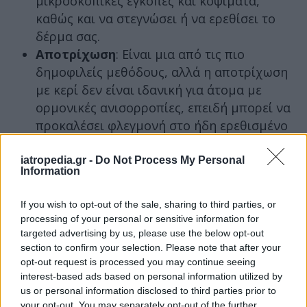
μικροσκοπικές εγκοπές και κοψίματα,
καθώς και να στεγνώσει ή να ερεθίσει το
δέρμα σας.
Αποτρίχωση
: Είναι μια από τις πιο
δημοφιλείς μεθόδους, αλλά η αποτρίχωση
με κερί δεν είναι ιδανική για άτομα με
ορμονικές ανισορροπίες, επειδή μπορεί να
προκαλέσει φλεγμονή στο ήδη ερεθισμένο
δέρμα, τονίζει η ενδοκρινολόγος.
Νήμα
: Μερικοί άνθρωποι βρίσκουν το νήμα
iatropedia.gr -
Do Not Process My Personal
Information
λιγότερο επώδυνο και καλύτερο για το
ευαίσθητο δέρμα από το κερί. Άλλοι το
If you wish to opt-out of the sale, sharing to third parties, or
βρίσκουν χειρότερο σε σχέση πόνου και
processing of your personal or sensitive information for
ερεθισμού. Όλα εξαρτώνται από το σε τι
targeted advertising by us, please use the below opt-out
section to confirm your selection. Please note that after your
είναι ευαίσθητο το δέρμα σας, ενώ μεγάλο
opt-out request is processed you may continue seeing
ρόλο παίζει και ο αισθητικός που θα
interest-based ads based on personal information utilized by
διαλέξετε.
us or personal information disclosed to third parties prior to
Λεύκανση:
Μερικοί άνθρωποι δεν
your opt-out. You may separately opt-out of the further