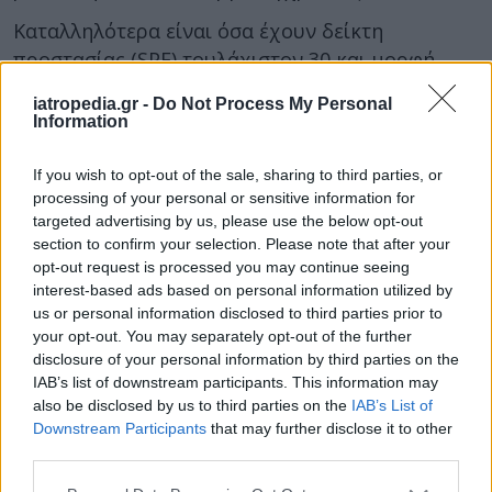
Καταλληλότερα είναι όσα έχουν δείκτη
προστασίας (SPF) τουλάχιστον 30 και μορφή
τζελ ή υγρού, διευκρινίζει ο δρ Στάμου. Εκτός
iatropedia.gr -
Do Not Process My Personal
από τη σωστή επιλογή αντηλιακού, ο δρ Στάμου
Information
συνιστά επίσης στους πάσχοντες από ακμή τα
εξής:
If you wish to opt-out of the sale, sharing to third parties, or
processing of your personal or sensitive information for
Να καθαρίζουν σωστά το πρόσωπο πρωί και
targeted advertising by us, please use the below opt-out
βράδυ, ιδίως μετά από έντονη εφίδρωση. Ο
section to confirm your selection. Please note that after your
opt-out request is processed you may continue seeing
καθαρισμός να γίνεται με απαλά
interest-based ads based on personal information utilized by
καθαριστικά, με ένα συστατικό όπως το
us or personal information disclosed to third parties prior to
σαλικυλικό οξύ.
your opt-out. You may separately opt-out of the further
Να κάνουν ντους μετά από παρατεταμένη
disclosure of your personal information by third parties on the
IAB’s list of downstream participants. This information may
παραμονή σε εξωτερικό χώρο, μετά την
also be disclosed by us to third parties on the
IAB’s List of
άθληση ή το παιχνίδι.
Downstream Participants
that may further disclose it to other
Να ενυδατώνουν την επιδερμίδα τους δύο
third parties.
φορές την ημέρα, με ελαφρύτερες