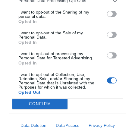
Personal Data Processing Opt Outs
ενυδατικές κρέμες συγκριτικά με αυτές που
χρησιμοποιούν τον χειμώνα, για να μην
I want to opt-out of the Sharing of my
personal data.
αποφράσσονται οι πόροι του δέρματος.
Opted In
Να πίνουν άφθονο νερό.
Να σκουπίζουν τον ιδρώτα μόνο με καθαρή
I want to opt-out of the Sale of my
Personal Data.
πετσέτα.
Opted In
Να φορούν καθαρά ρούχα από φυσικά
I want to opt-out of processing my
υλικά που δεν κολλούν στο σώμα.
Personal Data for Targeted Advertising.
Opted In
Να επαναχρησιμοποιούν πετσέτες,
κορδέλες, καπέλα και λοιπό εξοπλισμό μετά
I want to opt-out of Collection, Use,
Retention, Sale, and/or Sharing of my
από καλό πλύσιμο.
Personal Data that Is Unrelated with the
Purposes for which it was collected.
Να αλλάζουν τακτικά τα σεντόνια και τις
Opted Out
μαξιλαροθήκες τους.
Να συμβουλεύονται τον δερματολόγο τους
CONFIRM
για τυχόν τροποποίηση της αγωγής κατά
της ακμής πριν από την παρατεταμένη
Data Deletion
Data Access
Privacy Policy
έκθεση στον ήλιο. Και αυτό διότι ορισμένες