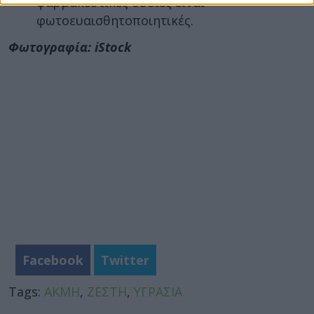
φαρμακευτικές ουσίες είναι
φωτοευαισθητοποιητικές.
Φωτογραφία: iStock
Facebook
Twitter
Tags:
ΑΚΜΗ
,
ΖΕΣΤΗ
,
ΥΓΡΑΣΙΑ