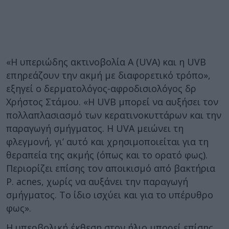
«Η υπεριώδης ακτινοβολία Α (UVΑ) και η UVB
επηρεάζουν την ακμή με διαφορετικό τρόπο»,
εξηγεί ο δερματολόγος-αφροδισιολόγος δρ
Χρήστος Στάμου. «Η UVB μπορεί να αυξήσει τον
πολλαπλασιασμό των κερατινοκυττάρων και την
παραγωγή σμήγματος. Η UVA μειώνει τη
φλεγμονή, γι’ αυτό και χρησιμοποιείται για τη
θεραπεία της ακμής (όπως και το ορατό φως).
Περιορίζει επίσης τον αποικισμό από βακτήρια
P. acnes, χωρίς να αυξάνει την παραγωγή
σμήγματος. Το ίδιο ισχύει και για το υπέρυθρο
φως».
Η υπερβολική έκθεση στον ήλιο μπορεί επίσης