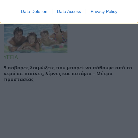
Eurostat: Μειώνεται η χρήση καπνού στην Ελλάδα –
Τι δείχνουν τα στοιχεία για την ΕΕ
Data Deletion
Data Access
Privacy Policy
ΥΓΕΙΑ
5 σοβαρές λοιμώξεις που μπορεί να πάθουμε από το
νερό σε πισίνες, λίμνες και ποτάμια – Μέτρα
προστασίας