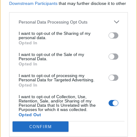
Πανδημίες: Πώς οι διεθνείς πτήσεις μπορούν να
Downstream Participants
that may further disclose it to other
προειδοποιήσουν για την επόμενη υγειονομική
third parties.
απειλή
Personal Data Processing Opt Outs
I want to opt-out of the Sharing of my
personal data.
Opted In
I want to opt-out of the Sale of my
Personal Data.
ΥΓΕΙΑ
Opted In
Καρδιοπαθείς και καύσωνας: Προσοχή στα φάρμακα –
I want to opt-out of processing my
Ακόμη 8 μέτρα για μεγαλύτερη προστασία
Personal Data for Targeted Advertising.
Opted In
I want to opt-out of Collection, Use,
Retention, Sale, and/or Sharing of my
Personal Data that Is Unrelated with the
Purposes for which it was collected.
Opted Out
CONFIRM
ΥΓΕΙΑ