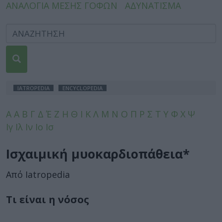
ΑΝΑΛΟΓΙΑ ΜΕΣΗΣ ΓΟΦΩΝ
ΑΔΥΝΑΤΙΣΜΑ
IATROPEDIA
ENCYCLOPEDIA
A
Α
Β
Γ
Δ
Έ
Ζ
Η
Θ
Ι
Κ
Λ
Μ
Ν
Ο
Π
Ρ
Σ
Τ
Υ
Φ
Χ
Ψ
Ιγ
Ιλ
Ιν
Ιο
Ισ
Ισχαιμική μυοκαρδιοπάθεια*
Από Iatropedia
Τι είναι η νόσος