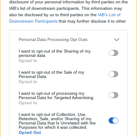
disclosure of your personal information by third parties on the
IAB’s list of downstream participants. This information may
Facebook
Twitter
also be disclosed by us to third parties on the
IAB’s List of
Downstream Participants
that may further disclose it to other
Tags:
ΕΛΛΕΙΨΕΙΣ ΦΑΡΜΑΚΩΝ
,
ΚΑΡΚΙΝΟΠΑΘΕΙΣ
,
third parties.
ΛΑΙΚΟ ΝΟΣΟΚΟΜΕΙΟ
,
ΜΗΤΡΟΠΟΛΙΤΙΚΟ
Personal Data Processing Opt Outs
ΚΟΙΝΩΝΙΚΟ ΙΑΤΡΕΙΟ ΕΛΛΗΝΙΚΟΥ
,
ΧΗΜΕΙΟΘΕΡΑΠΕΙΑ
I want to opt-out of the Sharing of my
personal data.
Opted In
I want to opt-out of the Sale of my
Personal Data.
Opted In
ΚΑΤΗΓΟΡΙΕΣ
I want to opt-out of processing my
ΕΙΔΗΣΕΙΣ
Personal Data for Targeted Advertising.
Opted In
ΥΓΕΙΑ
ΠΑΙΔΙ
I want to opt-out of Collection, Use,
Retention, Sale, and/or Sharing of my
ΨΥΧΙΚΗ ΥΓΕΙΑ
Personal Data that Is Unrelated with the
ΔΙΑΤΡΟΦΗ
Purposes for which it was collected.
Opted Out
ΕΠΙΧΕΙΡΕΙΝ