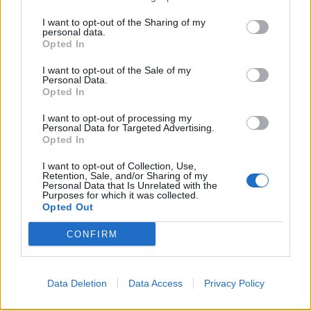
Έρευνα έκπληξη για τον Μπετόβεν
I want to opt-out of the Sharing of my
αποκαλύπτει: Έχει σημασία η γενετική
personal data.
Opted In
προδιάθεση ή όχι;
I want to opt-out of the Sale of my
Personal Data.
Opted In
I want to opt-out of processing my
Personal Data for Targeted Advertising.
Opted In
I want to opt-out of Collection, Use,
Retention, Sale, and/or Sharing of my
Personal Data that Is Unrelated with the
Purposes for which it was collected.
Opted Out
CONFIRM
Facebook
Twitter
Data Deletion
Data Access
Privacy Policy
Tags:
ΣΥΝΔΡΟΜΟ ΤΗΣ ΑΒΑΝΑΣ