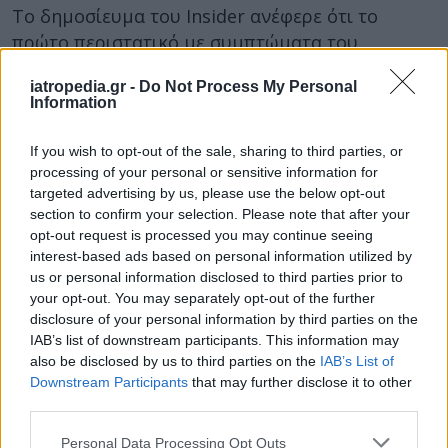
Το δημοσίευμα του Insider ανέφερε ότι το
πρώτο περιστατικό με συμπτώματα του
«Συνδρόμου της Αβάνας» ίσως συνέβη νωρίτερα
iatropedia.gr -
Do Not Process My Personal
από το 2016. Ανέφερε ότι «πιθανόν έγιναν
Information
επιθέσεις δύο χρόνια νωρίτερα στη
Φρανκφούρτη της Γερμανίας, όταν υπάλληλος
If you wish to opt-out of the sale, sharing to third parties, or
της αμερικανικής κυβέρνησης που υπηρετούσε
processing of your personal or sensitive information for
targeted advertising by us, please use the below opt-out
στο προξενείο έχασε τις αισθήσεις του από κάτι
section to confirm your selection. Please note that after your
που έμοιαζε με ισχυρή ενεργειακή δέσμη».
opt-out request is processed you may continue seeing
interest-based ads based on personal information utilized by
Φωτογραφία:
iStock
us or personal information disclosed to third parties prior to
ΔΙΑΒΑΣΤΕ ΕΠΙΣΗΣ:
your opt-out. You may separately opt-out of the further
disclosure of your personal information by third parties on the
Σύνδρομο της Αβάνας: Βαθαίνει το μυστήριο για
IAB’s list of downstream participants. This information may
also be disclosed by us to third parties on the
IAB’s List of
τις αιτίες του – Άκαρπες δύο νέες μελέτες
Downstream Participants
that may further disclose it to other
Έρχεται τον Ιούνιο self test για τον καρκίνο του
third parties.
παχέος εντέρου στα φαρμακεία
Personal Data Processing Opt Outs