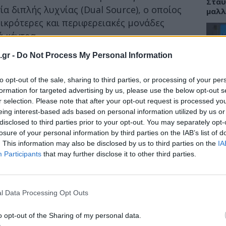
Σταυ
α διπλής λυχνίας (Dual Source), ο οποίος
μαλλ
μικρότερες και περιφερειακές μονάδες
ά κέντρα.
 χαμηλότερα σε σχέση με άλλα συστήματα
.gr -
Do Not Process My Personal Information
ΕΙΔΗ
ωμένο σύστημα ψύξης και στην
νάλωση.
to opt-out of the sale, sharing to third parties, or processing of your per
Νοσο
τομο
formation for targeted advertising by us, please use the below opt-out s
ου λειτουργικού κόστους του, το
λειτ
r selection. Please note that after your opt-out request is processed y
Αυγ
eing interest-based ads based on personal information utilized by us or
 για πρώτη φορά ένα από τα βασικά εμπόδια
disclosed to third parties prior to your opt-out. You may separately opt-
 διπλής λυχνίας – η οποία αποτελεί
losure of your personal information by third parties on the IAB’s list of
s Healthineers
.
. This information may also be disclosed by us to third parties on the
IA
Participants
that may further disclose it to other third parties.
ΕΙΔΗ
Αλτσ
εφαρ
l Data Processing Opt Outs
την 
o opt-out of the Sharing of my personal data.