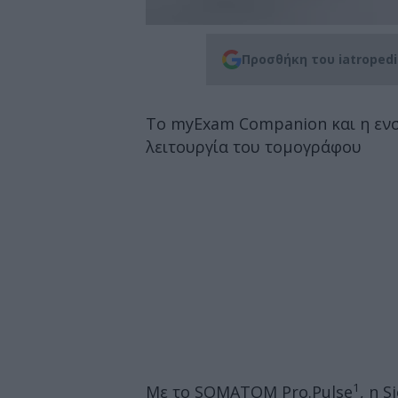
Προσθήκη του iatroped
Το myExam Companion και η εν
λειτουργία του τομογράφου
1
Με το SOMATOM Pro.Pulse
, η 