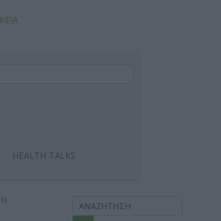
ΚΕΙΑ
HEALTH TALKS
ΩΝ