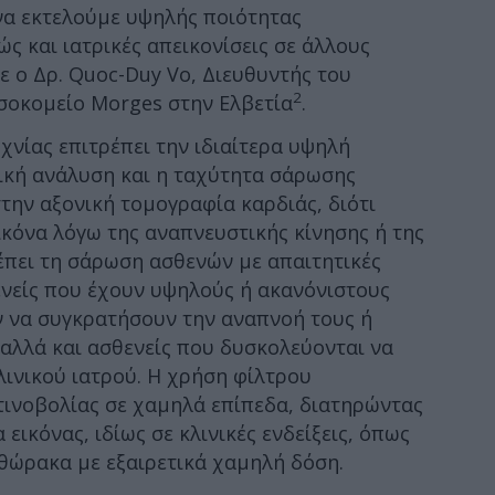
α εκτελούμε υψηλής ποιότητας
ώς και ιατρικές απεικονίσεις σε άλλους
ε ο Δρ. Quoc-Duy Vo, Διευθυντής του
2
σοκομείο Morges στην Ελβετία
.
χνίας επιτρέπει την ιδιαίτερα υψηλή
ική ανάλυση και η ταχύτητα σάρωσης
την αξονική τομογραφία καρδιάς, διότι
ικόνα λόγω της αναπνευστικής κίνησης ή της
ρέπει τη σάρωση ασθενών με απαιτητικές
ενείς που έχουν υψηλούς ή ακανόνιστους
 να συγκρατήσουν την αναπνοή τους ή
 αλλά και ασθενείς που δυσκολεύονται να
λινικού ιατρού. Η χρήση φίλτρου
τινοβολίας σε χαμηλά επίπεδα, διατηρώντας
εικόνας, ιδίως σε κλινικές ενδείξεις, όπως
θώρακα με εξαιρετικά χαμηλή δόση.