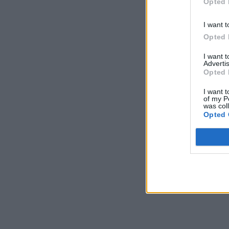
Opted 
I want t
Opted 
I want 
Advertis
Opted 
I want t
of my P
was col
Opted 