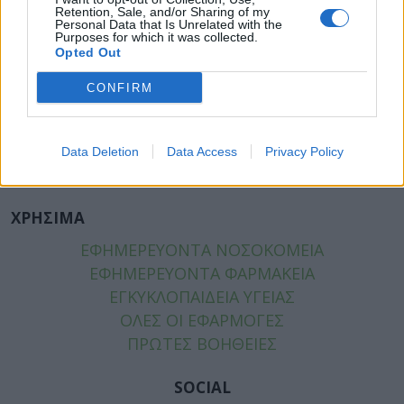
ΠΑΙΔΙ
Retention, Sale, and/or Sharing of my
Personal Data that Is Unrelated with the
ΨΥΧΙΚΗ ΥΓΕΙΑ
Purposes for which it was collected.
Opted Out
ΔΙΑΤΡΟΦΗ
ΕΠΙΧΕΙΡΕΙΝ
CONFIRM
TIPS
HEALTH TALKS
Data Deletion
Data Access
Privacy Policy
ΧΡΗΣΙΜΑ
ΧΡΗΣΙΜΑ
ΕΦΗΜΕΡΕΥΟΝΤΑ ΝΟΣΟΚΟΜΕΙΑ
ΕΦΗΜΕΡΕΥΟΝΤΑ ΦΑΡΜΑΚΕΙΑ
ΕΓΚΥΚΛΟΠΑΙΔΕΙΑ ΥΓΕΙΑΣ
ΟΛΕΣ ΟΙ ΕΦΑΡΜΟΓΕΣ
ΠΡΩΤΕΣ ΒΟΗΘΕΙΕΣ
SOCIAL