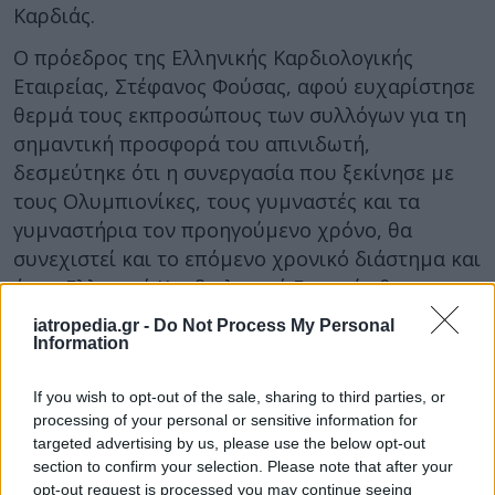
Καρδιάς.
Ο πρόεδρος της Ελληνικής Καρδιολογικής
Εταιρείας, Στέφανος Φούσας, αφού ευχαρίστησε
θερμά τους εκπροσώπους των συλλόγων για τη
σημαντική προσφορά του απινιδωτή,
δεσμεύτηκε ότι η συνεργασία που ξεκίνησε με
τους Ολυμπιονίκες, τους γυμναστές και τα
γυμναστήρια τον προηγούμενο χρόνο, θα
συνεχιστεί και το επόμενο χρονικό διάστημα και
ότι η Ελληνική Καρδιολογική Εταιρεία θα
υποστηρίζει πολλαπλά και πολύπλευρα
iatropedia.gr -
Do Not Process My Personal
πρωτοβουλίες που επικεντρώνονται στην
Information
ανάδειξη του Μαζικού Αθλητισμού.
If you wish to opt-out of the sale, sharing to third parties, or
processing of your personal or sensitive information for
targeted advertising by us, please use the below opt-out
section to confirm your selection. Please note that after your
opt-out request is processed you may continue seeing