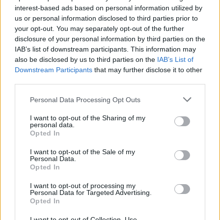
interest-based ads based on personal information utilized by
us or personal information disclosed to third parties prior to
your opt-out. You may separately opt-out of the further
disclosure of your personal information by third parties on the
IAB’s list of downstream participants. This information may
also be disclosed by us to third parties on the
IAB’s List of
Downstream Participants
that may further disclose it to other
third parties.
Facebook
Twitter
Personal Data Processing Opt Outs
Tags:
ΑΠΙΝΙΔΩΤΗΣ
,
ΕΛΛΗΝΙΚΗ ΚΑΡΔΙΟΛΟΓΙΚΗ
I want to opt-out of the Sharing of my
personal data.
ΕΤΑΙΡΕΙΑ
,
ΡΕΠΟΡΤΑΖ ΥΓΕΙΑΣ
Opted In
I want to opt-out of the Sale of my
Personal Data.
Opted In
ΚΑΤΗΓΟΡΙΕΣ
I want to opt-out of processing my
Personal Data for Targeted Advertising.
ΕΙΔΗΣΕΙΣ
Opted In
ΥΓΕΙΑ
I want to opt-out of Collection, Use,