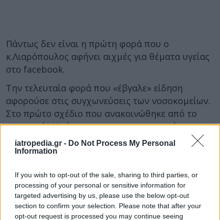
Πάντως δεν είναι η πρώτη φορά που ο
κ.Λιαρόπουλος αφήνει αιχμές για θέματα υγείας
στο facebook.
Την τελευταία φορά που «έβγαλε» είδηση
αφορούσε στις συγχωνεύσεις των νοσοκομείων.
Στο πρώτο σχέδιο που ανακοινώθηκε από το
υπουργείο Υγείας για το ποια νοσοκομεία και
κλινικές «κόβονται» και ποια όχι, ο
iatropedia.gr -
Do Not Process My Personal
κ.Λιαρόπουλος είχε σπεύσει να γνωστοποιήσει
Information
ότι ουδεμία σχέση είχε με τον συγκεκριμένο
If you wish to opt-out of the sale, sharing to third parties, or
σχέδιο.
processing of your personal or sensitive information for
Εντύπωση προκαλεί πάντως το γεγονός ότι ο
targeted advertising by us, please use the below opt-out
section to confirm your selection. Please note that after your
κ.Λιαρόπουλος δεν ανήκει στην ηλικιακή ομάδα
opt-out request is processed you may continue seeing