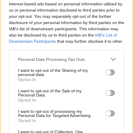
που χρησιμοποιεί ευρέως το facebook.
interest-based ads based on personal information utilized by
us or personal information disclosed to third parties prior to
your opt-out. You may separately opt-out of the further
disclosure of your personal information by third parties on the
IAB’s list of downstream participants. This information may
also be disclosed by us to third parties on the
IAB’s List of
Downstream Participants
that may further disclose it to other
third parties.
Personal Data Processing Opt Outs
I want to opt-out of the Sharing of my
personal data.
Opted In
Facebook
Twitter
I want to opt-out of the Sale of my
Personal Data.
Opted In
Tags:
FACEBOOK
,
ΕΣΔΥ
,
ΚΟΝΔΥΛΙΑ
,
ΛΥΚΟΥΡΓΟΣ
ΛΙΑΡΟΠΟΥΛΟΣ
,
ΠΟΛΕΜΟΣ
,
ΡΕΠΟΡΤΑΖ ΥΓΕΙΑΣ
,
I want to opt-out of processing my
Personal Data for Targeted Advertising.
ΥΠΟΥΡΓΕΙΟ ΥΓΕΙΑΣ
Opted In
I want to opt-out of Collection, Use,