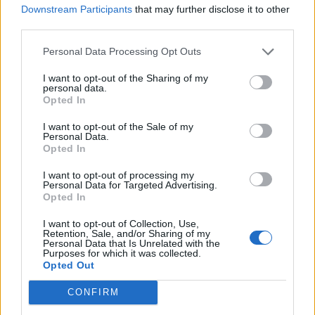
Downstream Participants
that may further disclose it to other
Τελικά τι έχω κρυολόγημα ή αλλεργία;
third parties.
Όταν πονούν τα νεφρά: Δείτε τα πρώτα
Personal Data Processing Opt Outs
συμπτώματα
I want to opt-out of the Sharing of my
personal data.
Πέντε tips για να διώξτε το καθημερινό άγχος!
Opted In
Οικογενειακός γιατρός: Αυτός ο άγνωστος!
I want to opt-out of the Sale of my
Personal Data.
Opted In
I want to opt-out of processing my
Personal Data for Targeted Advertising.
Opted In
I want to opt-out of Collection, Use,
Retention, Sale, and/or Sharing of my
Personal Data that Is Unrelated with the
Purposes for which it was collected.
Opted Out
CONFIRM