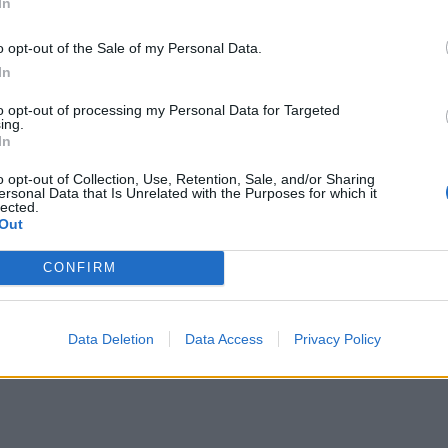
ύς η κίνηση αυτή είναι μια προσπάθεια να
In
ροσπέλαστα στους φτωχούς και αδύναμους
o opt-out of the Sale of my Personal Data.
ς θα αναγκάζουν σε αυτοσχέδιες κατ΄ οίκον
In
 τα εγκόσμια”.
to opt-out of processing my Personal Data for Targeted
ing.
In
o opt-out of Collection, Use, Retention, Sale, and/or Sharing
ersonal Data that Is Unrelated with the Purposes for which it
lected.
Out
CONFIRM
Data Deletion
Data Access
Privacy Policy