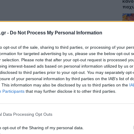
κάνο
παχ
.gr -
Do Not Process My Personal Information
κομειακών γιατρών προκαλεί η απόφαση
ΕΙΔΗ
υμε ακόμη και εισιτήριο για την εισαγωγή
to opt-out of the sale, sharing to third parties, or processing of your per
ΙΣΑ:
τητα από όλα τα άλλα έξοδα.
Νείλ
formation for targeted advertising by us, please use the below opt-out s
Αρχέ
r selection. Please note that after your opt-out request is processed y
όεδρος της Ομοσπονδίας των
eing interest-based ads based on personal information utilized by us or
 Δημήτρης Βαρνάβας: “Ενώ η ανεργία έχει
disclosed to third parties prior to your opt-out. You may separately opt-
 πληθυσμός δεν διαθέτει πλέον υγειονομική
losure of your personal information by third parties on the IAB’s list of
 «εισιτήριο» 25 ευρώ για κάθε άνθρωπο
. This information may also be disclosed by us to third parties on the
IA
ΔΙΑ
Participants
that may further disclose it to other third parties.
ηλείας. Στον ίδιο ασθενή θα κοστολογήσουν
19:0
ε τα υπέρογκα Κλειστά Ενοποιημένα Νοσήλια
νατεί να καταβάλλει το κόστος θα στείλουν
Κεχρ
μπορ
l Data Processing Opt Outs
ίο, ώστε να γίνει αναγκαστική είσπραξη ή
χωρί
o opt-out of the Sharing of my personal data.