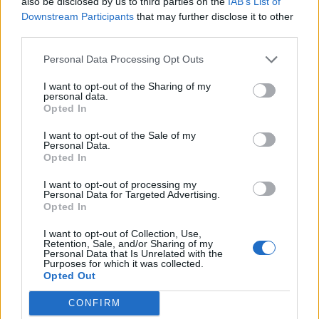
also be disclosed by us to third parties on the
IAB’s List of
Downstream Participants
that may further disclose it to other
third parties.
Personal Data Processing Opt Outs
I want to opt-out of the Sharing of my
personal data.
Opted In
I want to opt-out of the Sale of my
Personal Data.
Opted In
I want to opt-out of processing my
Facebook
Twitter
Personal Data for Targeted Advertising.
Opted In
Tags:
ΑΝΑΠΛΗΡΩΤΗΣ ΥΠΟΥΡΓΟΣ ΥΓΕΙΑΣ
,
I want to opt-out of Collection, Use,
ΑΝΔΡΕΑΣ ΞΑΝΘΟΣ
,
ΠΑΝΑΓΙΩΤΗΣ
Retention, Sale, and/or Sharing of my
Personal Data that Is Unrelated with the
ΚΟΥΡΟΥΜΠΛΗΣ
,
ΠΑΥΛΟΣ ΠΟΛΑΚΗΣ
,
ΡΕΠΟΡΤΑΖ
Purposes for which it was collected.
Opted Out
ΥΓΕΙΑΣ
,
ΥΠΟΥΡΓΟΣ ΥΓΕΙΑΣ
CONFIRM