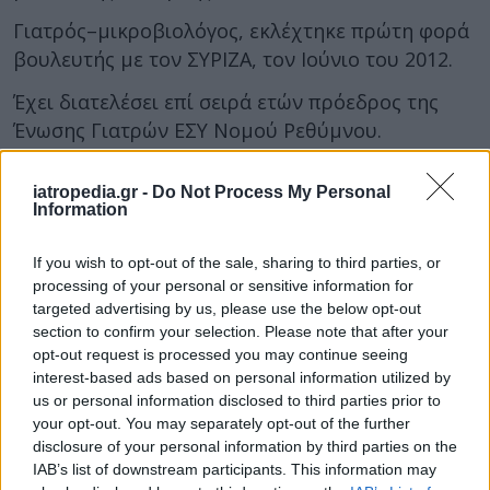
Γιατρός–μικροβιολόγος, εκλέχτηκε πρώτη φορά
βουλευτής με τον ΣΥΡΙΖΑ, τον Ιούνιο του 2012.
Έχει διατελέσει επί σειρά ετών πρόεδρος της
Ένωσης Γιατρών ΕΣΥ Νομού Ρεθύμνου.
Διετέλεσε επίσης γραμματέας της Νομαρχιακής
iatropedia.gr -
Do Not Process My Personal
Επιτροπής Ρεθύμνου του ΣΥΝ και μέλος της ΚΠΕ.
Information
Συμμετείχε στις Νομαρχιακές εκλογές του 2006
If you wish to opt-out of the sale, sharing to third parties, or
με την Εναλλακτική Κίνηση Πολιτών και στις
processing of your personal or sensitive information for
βουλευτικές εκλογές του 2009 ως υποψήφιος
targeted advertising by us, please use the below opt-out
του ΣΥΡΙΖΑ.
section to confirm your selection. Please note that after your
opt-out request is processed you may continue seeing
Tον Οκτώβριο του 2010 ήταν υποψήφιος
interest-based ads based on personal information utilized by
Αντιπεριφερειάρχης στο νομό Ρεθύμνου με τον
us or personal information disclosed to third parties prior to
συνδιασμό Ριζοσπαστική Συνεργασία Κρήτης με
your opt-out. You may separately opt-out of the further
disclosure of your personal information by third parties on the
τον υποψήφιο Περιφερειάρχη Γεώργιο Σταθάκη.
IAB’s list of downstream participants. This information may