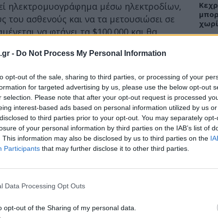
Κεχρ
εί ηλεκτρομυογράφημα μέσω ηλεκτροδίων,
μπορ
υς του ασθενούς και να τα μετουσιώσει σε
χωρί
αμένεται να φτάνει τα $100.000 και θα
ius Bionics.
.gr -
Do Not Process My Personal Information
 άκρου είναι Life Under Kinetic Evolution
ΕΙΔΗ
an Kamen στον Οργανισμό Έρευνας και
to opt-out of the sale, sharing to third parties, or processing of your per
θηκε, εν μέρει, από την Defense Advanced
formation for targeted advertising by us, please use the below opt-out s
Άδων
r selection. Please note that after your opt-out request is processed y
), ως μέρος μιας επενδυτικής
προσ
eing interest-based ads based on personal information utilized by us or
Ακτι
ν για την εξέλιξη της ρομποτικής
disclosed to third parties prior to your opt-out. You may separately opt-
ARPA, ο στόχος της πρωτοβουλίας ήταν η
losure of your personal information by third parties on the IAB’s list of
των προσθετικών άκρων και το να δώσει σε
. This information may also be disclosed by us to third parties on the
IA
Participants
that may further disclose it to other third parties.
 και κάθε άνθρωπο χωρίς άνω άκρο τη
ΥΓΕΙ
νονικούς ρυθμούς ζωής.
Εξάν
αλλε
l Data Processing Opt Outs
εξηγ
o opt-out of the Sharing of my personal data.