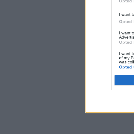
Opted 
I want t
Opted 
I want 
Advertis
Opted 
I want t
of my P
was col
Opted 