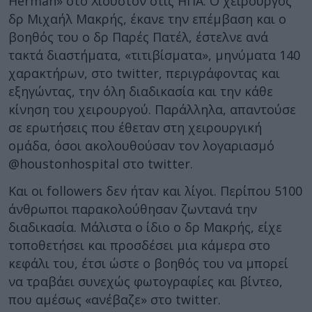
Herman» στο Χιούστον στις ΗΠΑ. Ο χειρουργός
δρ Μιχαήλ Μακρής, έκανε την επέμβαση και ο
βοηθός του ο δρ Παρές Πατέλ, έστελνε ανά
τακτά διαστήματα, «τιτιβίσματα», μηνύματα 140
χαρακτήρων, στο twitter, περιγράφοντας και
εξηγώντας, την όλη διαδικασία και την κάθε
κίνηση του χειρουργού. Παράλληλα, απαντούσε
σε ερωτήσεις που έθεταν στη χειρουργική
ομάδα, όσοι ακολουθούσαν τον λογαριασμό
@houstonhospital στο twitter.
Και οι followers δεν ήταν και λίγοι. Περίπου 5100
άνθρωποι παρακολούθησαν ζωντανά την
διαδικασία. Μάλιστα ο ίδιο ο δρ Μακρής, είχε
τοποθετήσει και προσδέσει μια κάμερα στο
κεφάλι του, έτσι ώστε ο βοηθός του να μπορεί
να τραβάει συνεχώς φωτογραφίες και βίντεο,
που αμέσως «ανέβαζε» στο twitter.