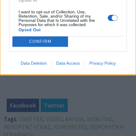
Opted In
I want to opt-out of Collection, Use,
Retention, Sale, and/or Sharing of my
Personal Data that Is Unrelated with the
Purposes for which it was collected.
Opted Out
CONFIRM
Data Deletion
Data Access
Privacy Policy
Facebook
Twitter
Tags:
TWITTER
,
VIDEO
,
ΚΑΡΔΙΑ
,
ΜΠΑΙ ΠΑΣ
,
ΡΕΠΟΡΤΑΖ ΥΓΕΙΑΣ
,
ΧΕΙΡΟΥΡΓΕΙΟ
,
ΧΕΙΡΟΥΡΓΙΚΗ
ΕΠΕΜΒΑΣΗ