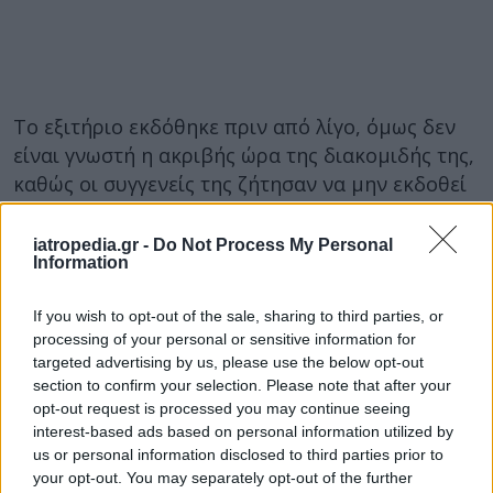
Το εξιτήριο εκδόθηκε πριν από λίγο, όμως δεν
είναι γνωστή η ακριβής ώρα της διακομιδής της,
καθώς οι συγγενείς της ζήτησαν να μην εκδοθεί
κάποιο ιατρικό ανακοινωθέν, οπότε
διακομίστηκε στο σπίτι της κάτω από άκρα
iatropedia.gr -
Do Not Process My Personal
Information
μυστικότητα με ασθενοφόρο του ιδιωτικού
θεραπευτηρίου.
If you wish to opt-out of the sale, sharing to third parties, or
Η επιστροφή της στο σπίτι γεμίζει, όπως είναι
processing of your personal or sensitive information for
targeted advertising by us, please use the below opt-out
λογικό, αισιοδοξία τους δικούς της ανθρώπους
section to confirm your selection. Please note that after your
που θα την έχουν κοντά τους ξανά, μετά τη
opt-out request is processed you may continue seeing
σοβαρή και μεγάλη περιπέτεια που πέρασε.
interest-based ads based on personal information utilized by
us or personal information disclosed to third parties prior to
Φωτογραφία:
Eurokinissi
your opt-out. You may separately opt-out of the further