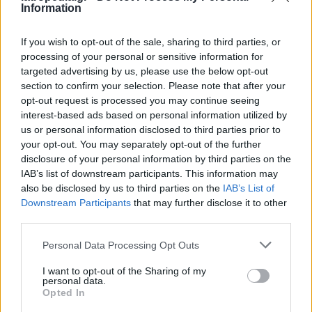
Information
Οι φακοί χρειάσθηκαν οκτώ χρόνια για να
αναπτυχθούν και σχεδόν 3 εκατ. δολάρια για την
If you wish to opt-out of the sale, sharing to third parties, or
processing of your personal or sensitive information for
σχετική έρευνα. Εν αναμονή των κλινικών
targeted advertising by us, please use the below opt-out
δοκιμών τους σε ζώα και μάτια τυφλών,
section to confirm your selection. Please note that after your
εκτιμάται ότι θα είναι διαθέσιμοι στον Καναδά
opt-out request is processed you may continue seeing
και αλλού περίπου σε δύο χρόνια, αναλόγως των
interest-based ads based on personal information utilized by
us or personal information disclosed to third parties prior to
διαδικασιών έγκρισης κάθε χώρας.
your opt-out. You may separately opt-out of the further
Αλέξανδρος Θεολόγου
disclosure of your personal information by third parties on the
IAB’s list of downstream participants. This information may
also be disclosed by us to third parties on the
IAB’s List of
Downstream Participants
that may further disclose it to other
third parties.
Personal Data Processing Opt Outs
I want to opt-out of the Sharing of my
personal data.
Opted In