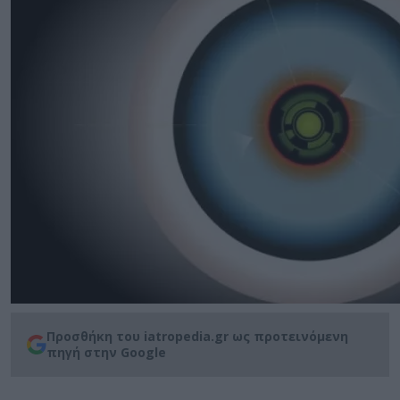
Προσθήκη του iatropedia.gr ως προτεινόμενη
πηγή στην Google