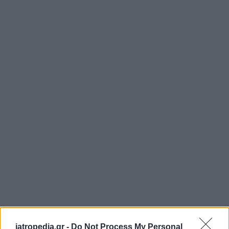
iatropedia.gr -
Do Not Process My Personal