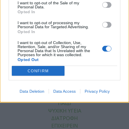
I want to opt-out of the Sale of my
Personal Data.
Opted In
I want to opt-out of processing my
Facebook
Twitter
Personal Data for Targeted Advertising.
Opted In
Tags:
ΒΙΟΝΙΚΑ ΓΥΑΛΙΑ
,
ΝΕΟΙ ΒΙΟΝΙΚΟΙ ΦΑΚΟΙ
,
I want to opt-out of Collection, Use,
Σημαντικές Ειδήσεις Υγείας
Retention, Sale, and/or Sharing of my
Personal Data that Is Unrelated with the
Purposes for which it was collected.
Opted Out
CONFIRM
ΚΑΤΗΓΟΡΙΕΣ
ΕΙΔΗΣΕΙΣ
Data Deletion
Data Access
Privacy Policy
ΥΓΕΙΑ
ΠΑΙΔΙ
ΨΥΧΙΚΗ ΥΓΕΙΑ
ΔΙΑΤΡΟΦΗ
ΕΠΙΧΕΙΡΕΙΝ