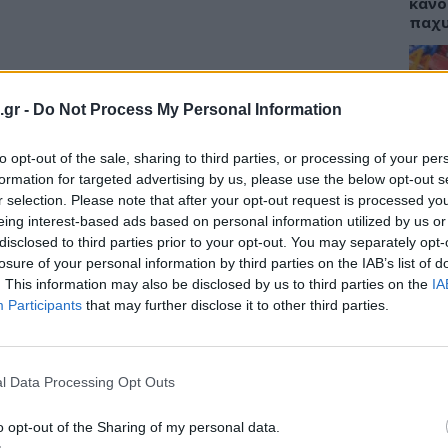
κάνο
παχ
.gr -
Do Not Process My Personal Information
 112 που γιορτάζεται κάθε χρόνο στις 11
ΕΙΔΗ
 Παιδιού» μέλος του Οργανισμού
to opt-out of the sale, sharing to third parties, or processing of your per
ΙΣΑ:
νάγκης (ΕΕΝΑ ) συμμετέχει ενεργά στην
Νείλ
formation for targeted advertising by us, please use the below opt-out s
ενημέρωσης για τη λειτουργία του
Αρχέ
r selection. Please note that after your opt-out request is processed y
νάγκης 112.
eing interest-based ads based on personal information utilized by us or
disclosed to third parties prior to your opt-out. You may separately opt-
 διασυνδεδεμένος με τη Εθνική Γραμμή για
losure of your personal information by third parties on the IAB’s list of
ωπαϊκή Γραμμή για τα Εξαφανισμένα Παιδιά
. This information may also be disclosed by us to third parties on the
IA
ΔΙΑ
Participants
that may further disclose it to other third parties.
ο Χαμόγελο του Παιδιού και είναι επίσημα
19:0
κτης Ανάγκης (Emergency Lines).
Κεχρ
ης Ανάγκης 112:
μπορ
l Data Processing Opt Outs
χωρί
o opt-out of the Sharing of my personal data.