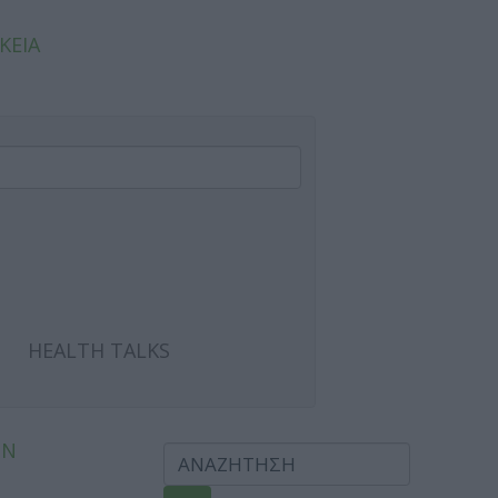
ΚΕΙΑ
HEALTH TALKS
ΩΝ