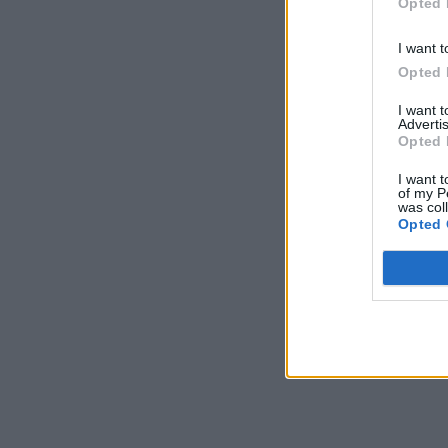
Opted 
I want t
Opted 
I want 
Advertis
Opted 
I want t
of my P
was col
Opted 