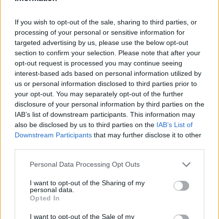
Υλικά
If you wish to opt-out of the sale, sharing to third parties, or
2 φλιτζάνια νιφάδες βρώμης
processing of your personal or sensitive information for
(παραδοσιακού τύπου)
targeted advertising by us, please use the below opt-out
½ φλιτζάνι αμύγδαλα σε φέτες (φιλέ)
section to confirm your selection. Please note that after your
¼ φλιτζάνι ανάλατος κολοκυθόσπορος
opt-out request is processed you may continue seeing
interest-based ads based on personal information utilized by
(pepitas)
us or personal information disclosed to third parties prior to
6 χουρμάδες χωρίς κουκούτσι (περίπου ⅓
your opt-out. You may separately opt-out of the further
του φλιτζανιού, καλά πατημένοι)
disclosure of your personal information by third parties on the
¼ φλιτζάνι λιωμένο λάδι καρύδας
IAB’s list of downstream participants. This information may
also be disclosed by us to third parties on the
¼ φλιτζάνι βούτυρο αμυγδάλου χωρίς
IAB’s List of
Downstream Participants
that may further disclose it to other
ζάχαρη
third parties.
1 κουταλάκι του γλυκού εκχύλισμα βανίλιας
½ κουταλάκι του γλυκού κανέλα σε σκόνη
Personal Data Processing Opt Outs
¼ κουταλάκι του γλυκού τριμμένη
I want to opt-out of the Sharing of my
πιπερόριζα (τζίντζερ)
personal data.
Opted In
¼ κουταλάκι του γλυκού αλάτι
1 μεγάλο ασπράδι αυγού
I want to opt-out of the Sale of my