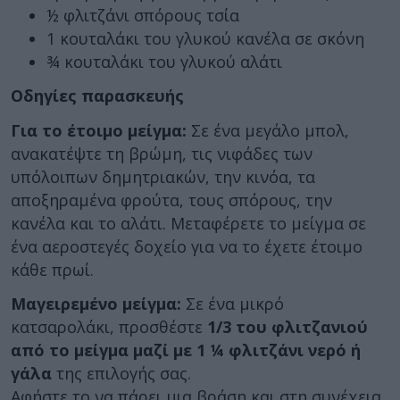
½ φλιτζάνι σπόρους τσία
1 κουταλάκι του γλυκού κανέλα σε σκόνη
¾ κουταλάκι του γλυκού αλάτι
Οδηγίες παρασκευής
Για το έτοιμο μείγμα:
Σε ένα μεγάλο μπολ,
ανακατέψτε τη βρώμη, τις νιφάδες των
υπόλοιπων δημητριακών, την κινόα, τα
αποξηραμένα φρούτα, τους σπόρους, την
κανέλα και το αλάτι. Μεταφέρετε το μείγμα σε
ένα αεροστεγές δοχείο για να το έχετε έτοιμο
κάθε πρωί.
Μαγειρεμένο μείγμα:
Σε ένα μικρό
κατσαρολάκι, προσθέστε
1/3 του φλιτζανιού
από το μείγμα μαζί με 1 ¼ φλιτζάνι νερό ή
γάλα
της επιλογής σας.
Αφήστε το να πάρει μια βράση και στη συνέχεια