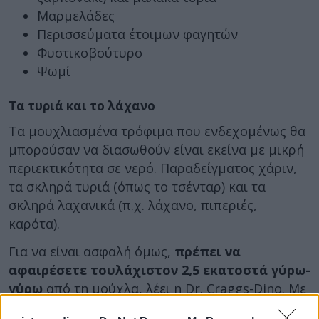
Μαρμελάδες
Περισσεύματα έτοιμων φαγητών
Φυστικοβούτυρο
Ψωμί
Τα τυριά και το λάχανο
Τα μουχλιασμένα τρόφιμα που ενδεχομένως θα
μπορούσαν να διασωθούν είναι εκείνα με μικρή
περιεκτικότητα σε νερό. Παραδείγματος χάριν,
τα σκληρά τυριά (όπως το τσένταρ) και τα
σκληρά λαχανικά (π.χ. λάχανο, πιπεριές,
καρότα).
Για να είναι ασφαλή όμως,
πρέπει να
αφαιρέσετε τουλάχιστον 2,5 εκατοστά γύρω-
γύρω
από τη μούχλα, λέει η Dr. Craggs-Dino. Με
αυτό τον τρόπο θα αφαιρέσετε όσο το δυνατόν