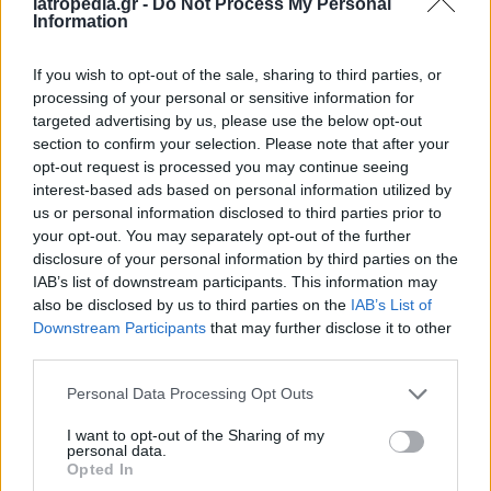
iatropedia.gr -
Do Not Process My Personal
περισσότερα σπόρια και βακτήρια.
Information
Βέβαια στην τελική απόφαση ρόλο παίζει και
το
If you wish to opt-out of the sale, sharing to third parties, or
σημείο του τροφίμου
όπου έχει αναπτυχθεί
processing of your personal or sensitive information for
μούχλα. Αν λ.χ. έχει μουχλιάσει εξωτερικά η
targeted advertising by us, please use the below opt-out
φλούδα μιας μπανάνας, αλλά όχι το εσωτερικό
section to confirm your selection. Please note that after your
της, λογικά είναι ασφαλής η κατανάλωσή της.
opt-out request is processed you may continue seeing
interest-based ads based on personal information utilized by
Πρέπει, όμως,
να πετάξετε την μπανάνα αν
:
us or personal information disclosed to third parties prior to
Μυρίζει άσχημα
ή
your opt-out. You may separately opt-out of the further
disclosure of your personal information by third parties on the
Η μούχλα βρίσκεται στο κοτσάνι της (από
IAB’s list of downstream participants. This information may
εκεί περνά εύκολα στην σάρκα της)
also be disclosed by us to third parties on the
IAB’s List of
Downstream Participants
that may further disclose it to other
«
Προτιμότερο πάντως είναι όπου βλέπετε μούχλα, να
third parties.
πετάτε το τρόφιμο, ιδίως εάν έχετε αμφιβολία για το
αν είναι ασφαλές να καταναλώσετε το υπόλοιπο ή
Personal Data Processing Opt Outs
όχι
», τονίζει η διαιτολόγος.
I want to opt-out of the Sharing of my
personal data.
Opted In
Τι να κάνετε αν την καταπιείτε