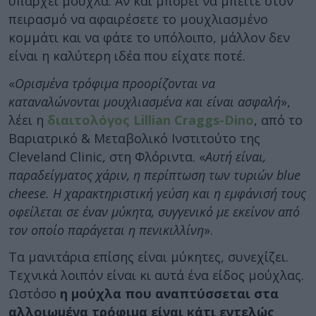
υπάρχει μούχλα. Αν και μπορεί να μπείτε στον
πειρασμό να αφαιρέσετε το μουχλιασμένο
κομμάτι και να φάτε το υπόλοιπο, μάλλον δεν
είναι η καλύτερη ιδέα που είχατε ποτέ.
«
Ορισμένα τρόφιμα προορίζονται να
καταναλώνονται μουχλιασμένα και είναι ασφαλή
»,
λέει η
διαιτολόγος Lillian Craggs-Dino
, από το
Βαριατρικό & Μεταβολικό Ινστιτούτο της
Cleveland Clinic, στη Φλόριντα. «
Αυτή είναι,
παραδείγματος χάριν, η περίπτωση των τυριών blue
cheese. Η χαρακτηριστική γεύση και η εμφάνισή τους
οφείλεται σε έναν μύκητα, συγγενικό με εκείνον από
τον οποίο παράγεται η πενικιλλίνη
».
Τα μανιτάρια επίσης είναι μύκητες, συνεχίζει.
Τεχνικά λοιπόν είναι κι αυτά ένα είδος μούχλας.
Ωστόσο
η μούχλα που αναπτύσσεται στα
αλλοιωμένα τρόφιμα
είναι κάτι εντελώς