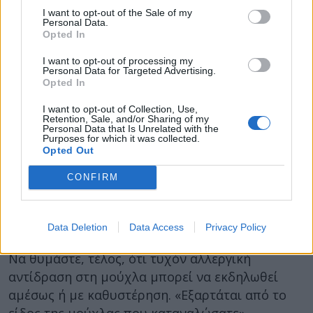
Αν πάντως καταπιείτε κατά λάθος μούχλα, μην
I want to opt-out of the Sale of my
Personal Data.
πανικοβληθείτε. «Να έχετε το νου σας για τυχόν
Opted In
ύποπτα συμπτώματα. Αν δεν νιώσετε τίποτα
I want to opt-out of processing my
περίεργο έως το τέλος της ημέρας, πιθανώς δεν
Personal Data for Targeted Advertising.
Opted In
θα έχετε πρόβλημα», λέει η Dr. Craggs-Dino.
I want to opt-out of Collection, Use,
Αν όμως παρουσιάσετε ξαφνικά ορισμένα
Retention, Sale, and/or Sharing of my
Personal Data that Is Unrelated with the
συμπτώματα, πρέπει αμέσως να ζητήσετε
Purposes for which it was collected.
ιατρική βοήθεια. Σε αυτά συμπεριλαμβάνονται:
Opted Out
Η δύσπνοια
CONFIRM
Η ναυτία
Ο πυρετός
Data Deletion
Data Access
Privacy Policy
Η διάρροια
Να θυμάστε, τέλος, ότι τυχόν αλλεργική
αντίδραση στη μούχλα μπορεί να εκδηλωθεί
αμέσως ή με καθυστέρηση. «Εξαρτάται από το