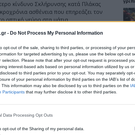
γρίπ
τερο κίνδυνο Σκλήρυνσης κατά Πλάκας
μακροχρόνια ασθένεια που επηρεάζει τον
το οπτικό νεύρο στα μάτια.
ποίο κατέληξαν ερευνητές από την
ΕΙΔΗ
.gr -
Do Not Process My Personal Information
επίδραση της διατροφής στην απομυελίνωση
Σαμο
ευρικού συστήματος, η οποία είναι συχνά το
to opt-out of the sale, sharing to third parties, or processing of your per
διάσ
κλήρυνση.
δύσβ
formation for targeted advertising by us, please use the below opt-out s
r selection. Please note that after your opt-out request is processed y
 σε περίπου 700 άτομα σε όλη την
eing interest-based ads based on personal information utilized by us or
disclosed to third parties prior to your opt-out. You may separately opt-
εράσματά τους σε
σχετικό άρθρο
που
losure of your personal information by third parties on the IAB’s list of
επιθεώρηση Multiple Sclerosis Journal.
ΥΓΕΙ
. This information may also be disclosed by us to third parties on the
IA
Participants
that may further disclose it to other third parties.
5 σο
πάθο
και 
l Data Processing Opt Outs
o opt-out of the Sharing of my personal data.