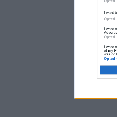
Opted 
I want t
Opted 
I want 
Advertis
Opted 
I want t
of my P
was col
Opted 