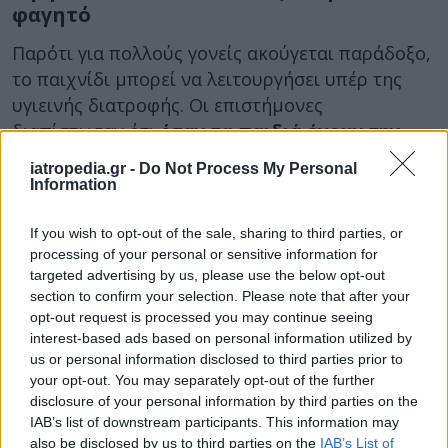
φαγητό
Παρότι για πολλούς γονείς ακούγεται παράδοξο,
το παιχνίδι μπορεί να λειτουργήσει υπέρ της
υγιεινής διατροφής. Οι επιστήμονες
διαπίστωσαν ότι
όταν τα παιδιά έχουν την
ευκαιρία να αγγίξουν, να μυρίσουν και να
iatropedia.gr -
Do Not Process My Personal
εξερευνήσουν νέα τρόφιμα
χωρίς την πίεση να
Information
τα φάνε, μειώνεται ο φόβος απέναντι στις
άγνωστες γεύσεις και αυξάνεται η πιθανότητα να
If you wish to opt-out of the sale, sharing to third parties, or
processing of your personal or sensitive information for
τα δοκιμάσουν αργότερα.
targeted advertising by us, please use the below opt-out
Εξίσου θετικά αποτελέσματα έχει και η
section to confirm your selection. Please note that after your
opt-out request is processed you may continue seeing
συμμετοχή τους στην προετοιμασία του
interest-based ads based on personal information utilized by
φαγητού
. Τα παιδιά που βοηθούν στο
us or personal information disclosed to third parties prior to
μαγείρεμα δείχνουν μεγαλύτερη προθυμία να
your opt-out. You may separately opt-out of the further
δοκιμάσουν νέα τρόφιμα, καθώς αισθάνονται
disclosure of your personal information by third parties on the
IAB’s list of downstream participants. This information may
ότι συμμετέχουν ενεργά στη διαδικασία.
also be disclosed by us to third parties on the
IAB’s List of