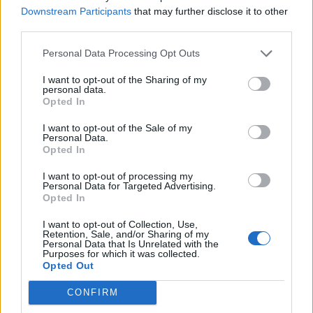
Downstream Participants
that may further disclose it to other
Η πίεση συνήθως φέρνει το αντίθετο
third parties.
αποτέλεσμα
Personal Data Processing Opt Outs
Οι ειδικοί τονίζουν ότι η
πίεση ή η
I want to opt-out of the Sharing of my
επιβράβευση με γλυκά για να φάει ένα παιδί
personal data.
τα λαχανικά του δεν αποτελεί
Opted In
αποτελεσματική στρατηγική
. Αντίθετα, μπορεί
I want to opt-out of the Sale of my
να μειώσει την απόλαυση του φαγητού και να
Personal Data.
Opted In
ενισχύσει ακόμη περισσότερο την προτίμηση σε
τρόφιμα πλούσια σε ζάχαρη και λιπαρά.
I want to opt-out of processing my
Personal Data for Targeted Advertising.
Opted In
Το συμπέρασμα των ερευνητών είναι ότι
δεν
υπάρχει κάποιο «μαγικό κόλπο»
. Η
I want to opt-out of Collection, Use,
Retention, Sale, and/or Sharing of my
συστηματική έκθεση σε νέες γεύσεις, το θετικό
Personal Data that Is Unrelated with the
Purposes for which it was collected.
παράδειγμα των γονέων, η δημιουργική
Opted Out
παρουσίαση του φαγητού και η απουσία πίεσης
μπορούν, σταδιακά, να βοηθήσουν τα παιδιά να
CONFIRM
εντάξουν περισσότερα λαχανικά στη διατροφή