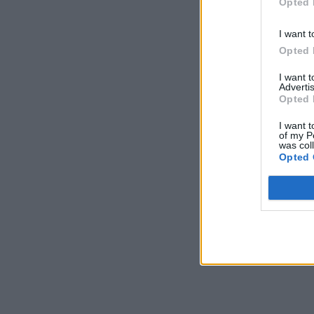
Opted 
I want t
Opted 
I want 
Advertis
Opted 
I want t
of my P
was col
Opted 