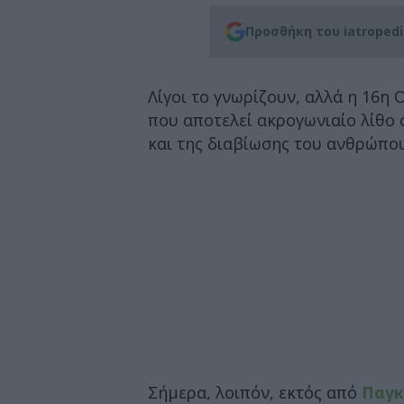
Προσθήκη του iatroped
Λίγοι το γνωρίζουν, αλλά η 16η
που αποτελεί ακρογωνιαίο λίθο 
και της διαβίωσης του ανθρώπου
Σήμερα, λοιπόν, εκτός από
Παγκ