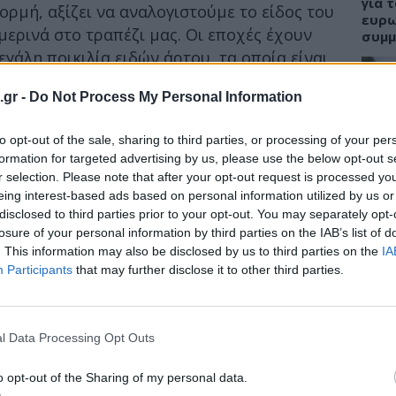
για 
ορμή, αξίζει να αναλογιστούμε το είδος του
ευρω
ερινά στο τραπέζι μας. Οι εποχές έχουν
συμμ
εγάλη ποικιλία ειδών άρτου, τα οποία είναι
.gr -
Do Not Process My Personal Information
ίναι η επιλογή των περισσοτέρων
ΕΙΔΗ
 να αναθεωρήσουν επ’ αυτού;
to opt-out of the sale, sharing to third parties, or processing of your per
ΕΙΝΑ
formation for targeted advertising by us, please use the below opt-out s
υκό ψωμί, τα οποία ίσως σας κάνουν να το
Σισμ
r selection. Please note that after your opt-out request is processed y
ας και ενδεχομένως να το αλλάξετε για
εφημ
eing interest-based ads based on personal information utilized by us or
disclosed to third parties prior to your opt-out. You may separately opt-
ιεινού, όπως το ψωμί ολικής άλεσης.
losure of your personal information by third parties on the IAB’s list of
. This information may also be disclosed by us to third parties on the
IA
Participants
that may further disclose it to other third parties.
ΠΑΙΔ
Σταφ
καλο
l Data Processing Opt Outs
στα 
o opt-out of the Sharing of my personal data.