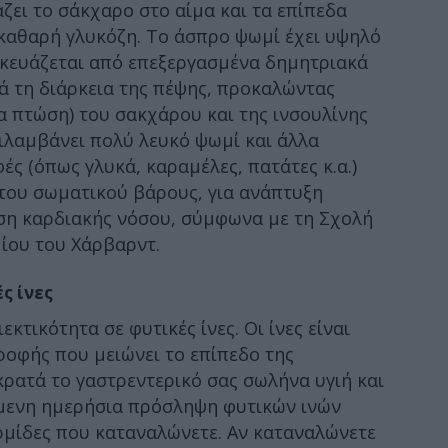
ει το σάκχαρο στο αίμα και τα επίπεδα
 καθαρή γλυκόζη. Το άσπρο ψωμί έχει υψηλό
σκευάζεται από επεξεργασμένα δημητριακά
 τη διάρκεια της πέψης, προκαλώντας
α πτώση) του σακχάρου και της ινσουλίνης
ιλαμβάνει πολύ λευκό ψωμί και άλλα
ς (όπως γλυκά, καραμέλες, πατάτες κ.α.)
 του σωματικού βάρους, για ανάπτυξη
ωση καρδιακής νόσου, σύμφωνα με τη Σχολή
ίου του Χάρβαρντ.
ς ίνες
κτικότητα σε φυτικές ίνες. Οι ίνες είναι
τροφής που μειώνει το επίπεδο της
κρατά το γαστρεντερικό σας σωλήνα υγιή και
ώμενη ημερήσια πρόσληψη φυτικών ινών
ερμίδες που καταναλώνετε. Αν καταναλώνετε