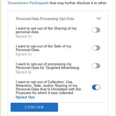
Downstream Participants
that may further disclose it to other
όπως το σπανάκι ή το λάχανο, αλλά η ξαφνική
third parties.
μετάβαση από την καθόλου κατανάλωση
καρότων στην καθημερινή υπερκατανάλωση θα
Personal Data Processing Opt Outs
μπορούσε να έχει επιπτώσεις.
I want to opt-out of the Sharing of my
personal data.
Opted In
Δείτε επίσης:
Παντζάρια: Το φυσικό
«όπλο» για την καρδιά και τον
I want to opt-out of the Sale of my
Personal Data.
μεταβολισμό – Πώς να τα εντάξετε
Opted In
στη διατροφή σας
I want to opt-out of processing my
Personal Data for Targeted Advertising.
Opted In
Μπορεί η κατανάλωση πολλών καρότων
I want to opt-out of Collection, Use,
Retention, Sale, and/or Sharing of my
να κάνει το δέρμα σας πορτοκαλί;
Personal Data that Is Unrelated with the
Purposes for which it was collected.
Αυτό μπορεί οπωσδήποτε να συμβεί, αλλά θα
Opted Out
χρειαστεί να φάτε πολλά καρότα.
CONFIRM
Η καροτιναιμία εμφανίζεται όταν η περίσσεια