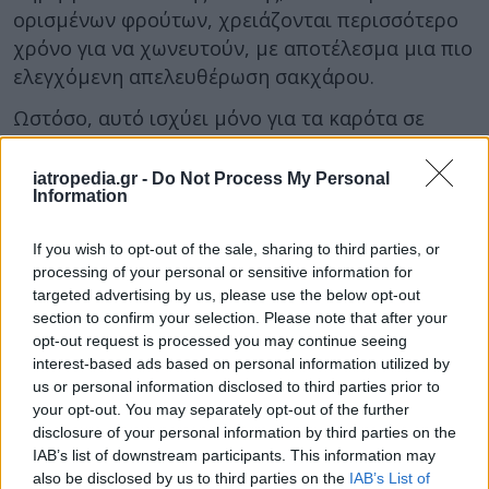
ορισμένων φρούτων, χρειάζονται περισσότερο
χρόνο για να χωνευτούν, με αποτέλεσμα μια πιο
ελεγχόμενη απελευθέρωση σακχάρου.
Ωστόσο, αυτό ισχύει μόνο για τα καρότα σε
ολόκληρη τη μορφή τους και όχι όταν τα
πίνουμε σε χυμό.
iatropedia.gr -
Do Not Process My Personal
Information
Ποιός δεν πρέπει να τρώει καρότα;
If you wish to opt-out of the sale, sharing to third parties, or
Τα άτομα που λαμβάνουν αντιπηκτικά όπως η
processing of your personal or sensitive information for
targeted advertising by us, please use the below opt-out
βαρφαρίνη θα πρέπει να είναι επιφυλακτικά
section to confirm your selection. Please note that after your
στην κατανάλωση υπερβολικής ποσότητας
opt-out request is processed you may continue seeing
καρότων, επειδή περιέχουν βιταμίνη Κ, η οποία
interest-based ads based on personal information utilized by
μπορεί να επηρεάσει τον τρόπο δράσης του
us or personal information disclosed to third parties prior to
φαρμάκου.
your opt-out. You may separately opt-out of the further
disclosure of your personal information by third parties on the
Τα καρότα δεν είναι τόσο πλούσια σε βιταμίνη Κ
IAB’s list of downstream participants. This information may
also be disclosed by us to third parties on the
IAB’s List of
σε σύγκριση με τα φυλλώδη πράσινα λαχανικά