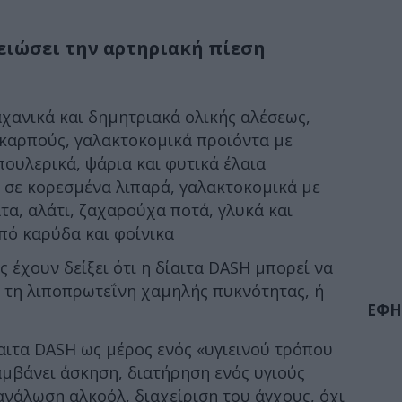
μειώσει την αρτηριακή πίεση
αχανικά και δημητριακά ολικής αλέσεως,
 καρπούς, γαλακτοκομικά προϊόντα με
ουλερικά, ψάρια και φυτικά έλαια
α σε κορεσμένα λιπαρά, γαλακτοκομικά με
τα, αλάτι, ζαχαρούχα ποτά, γλυκά και
πό καρύδα και φοίνικα
 έχουν δείξει ότι η δίαιτα DASH μπορεί να
ι τη λιποπρωτεΐνη χαμηλής πυκνότητας, ή
ΕΦΗ
ίαιτα DASH ως μέρος ενός «υγιεινού τρόπου
αμβάνει άσκηση, διατήρηση ενός υγιούς
νάλωση αλκοόλ, διαχείριση του άγχους, όχι