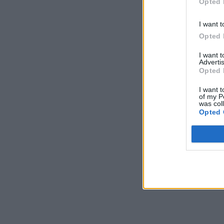
Opted 
I want t
Opted 
I want 
Advertis
Opted 
I want t
of my P
was col
Opted 