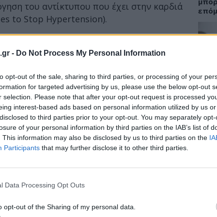
μπορ
όγηση του αντίκτυπου που έχει στην καρδιά
επόμ
es to Stop Hypertension).
ν στο επιστημονικό περιοδικό
American
.gr -
Do Not Process My Personal Information
ΟΜΟ
τει όταν η καρδιά συνεχίζει να χτυπά, αλλά
14:3
to opt-out of the sale, sharing to third parties, or processing of your per
ις ποσότητες που πρέπει. Το αποτέλεσμα
formation for targeted advertising by us, please use the below opt-out s
Ακμή
ί δεν λαμβάνουν το επαρκές οξυγόνο και τα
r selection. Please note that after your opt-out request is processed y
καθα
νται για να λειτουργήσουν σωστά και να
eing interest-based ads based on personal information utilized by us or
disclosed to third parties prior to your opt-out. You may separately opt-
losure of your personal information by third parties on the IAB’s list of
. This information may also be disclosed by us to third parties on the
IA
Participants
that may further disclose it to other third parties.
ΕΙΔΗ
Βασι
Ποιε
Περι
l Data Processing Opt Outs
o opt-out of the Sharing of my personal data.