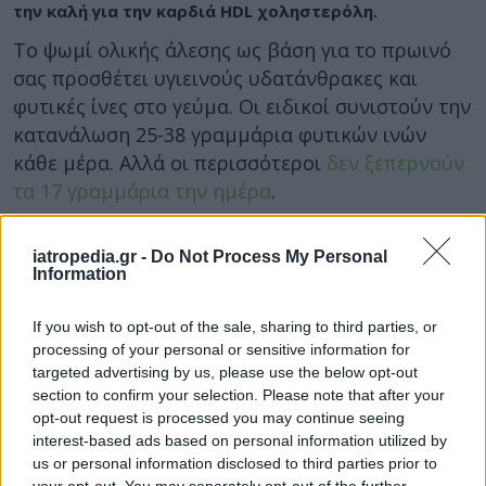
την καλή για την καρδιά HDL χοληστερόλη.
Το ψωμί ολικής άλεσης ως βάση για το πρωινό
σας προσθέτει υγιεινούς υδατάνθρακες και
φυτικές ίνες στο γεύμα. Οι ειδικοί συνιστούν την
κατανάλωση 25-38 γραμμάρια φυτικών ινών
κάθε μέρα. Αλλά οι περισσότεροι
δεν ξεπερνούν
τα 17 γραμμάρια την ημέρα
.
Μια φέτα τοστ ολικής αλέσεως μαζί με το ένα
iatropedia.gr -
Do Not Process My Personal
τρίτο ενός αβοκάντο
περιέχει 7 γραμμάρια
Information
φυτικών ινών. Αυτό αντιστοιχεί στο 20% της
συνιστώμενης ημερήσιας ποσότητας. Οι φυτικές
If you wish to opt-out of the sale, sharing to third parties, or
ίνες μπορούν να λειτουργήσουν ως “σφουγγάρι”
processing of your personal or sensitive information for
στο σύστημά σας, εμποδίζοντας τη συσσώρευση
targeted advertising by us, please use the below opt-out
section to confirm your selection. Please note that after your
χοληστερόλης που φράζει τις αρτηρίες στα
opt-out request is processed you may continue seeing
τοιχώματα των αρτηριών. Σερβίρετε μαζί με ένα
interest-based ads based on personal information utilized by
μπολ με μούρα για ακόμα περισσότερες φυτικές
us or personal information disclosed to third parties prior to
your opt-out. You may separately opt-out of the further