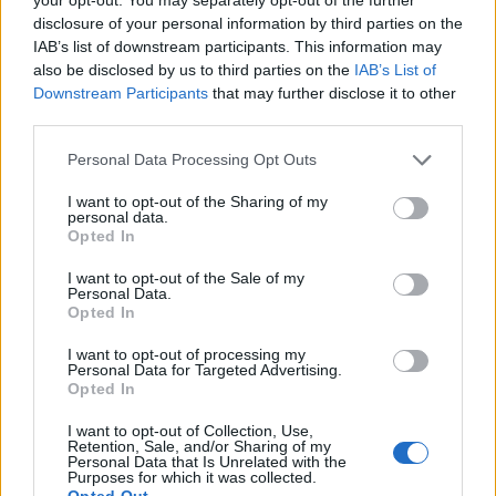
ίνες και θρεπτικά συστατικά.
disclosure of your personal information by third parties on the
Πηγή:
https://www.eatthis.com
IAB’s list of downstream participants. This information may
also be disclosed by us to third parties on the
IAB’s List of
φωτό: iStock
Downstream Participants
that may further disclose it to other
third parties.
ΔΙΑΒΑΣΤΕ ΕΠΙΣΗΣ
Personal Data Processing Opt Outs
Κίνδυνος υγείας αν κάνετε αυτό με το
αβοκάντο – Ξεκίνησε από viral κόλπο στο
I want to opt-out of the Sharing of my
personal data.
ίντερνετ
Opted In
4 απλοί τρόποι για να ωριμάσετε τα
I want to opt-out of the Sale of my
Personal Data.
αβοκάντο (και 1 μύθος)
Opted In
I want to opt-out of processing my
Personal Data for Targeted Advertising.
Opted In
I want to opt-out of Collection, Use,
Retention, Sale, and/or Sharing of my
Personal Data that Is Unrelated with the
Purposes for which it was collected.
Opted Out