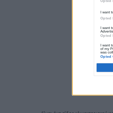
Opted 
I want t
Opted 
I want 
Advertis
Opted 
I want t
of my P
was col
Opted 