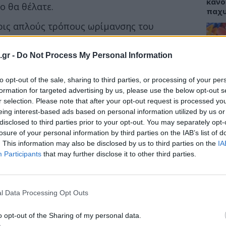
κάνο
ο θα θέλατε.
παχ
ερις απλούς τρόπους ωρίμανσης του
πτουμε έναν κοινό μύθο ωρίμανσης.
.gr -
Do Not Process My Personal Information
 αβοκάντο
ΕΙΔΗ
to opt-out of the sale, sharing to third parties, or processing of your per
ΙΣΑ:
το δέντρο
, παρά μόνο μόνο μετά τη
Νείλ
formation for targeted advertising by us, please use the below opt-out s
ς δείχνουν ότι το αβοκάντο μπορεί να
Αρχέ
r selection. Please note that after your opt-out request is processed y
τος χωρίς να ωριμάσει.
eing interest-based ads based on personal information utilized by us or
disclosed to third parties prior to your opt-out. You may separately opt-
losure of your personal information by third parties on the IAB’s list of
. This information may also be disclosed by us to third parties on the
IA
ΔΙΑ
Participants
that may further disclose it to other third parties.
19:0
Κεχρ
μπορ
l Data Processing Opt Outs
χωρί
o opt-out of the Sharing of my personal data.