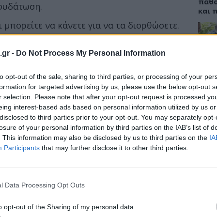
πάθο
φυδάτωση.
και 
ι μπορείτε να κάνετε για να τα διορθώσετε.
πιείτε νερό
.gr -
Do Not Process My Personal Information
ΔΙΑ
ι ο οργανισμός σας για να σας ενημερώσει
18:3
to opt-out of the sale, sharing to third parties, or processing of your per
αφυδάτωση. Η αφυδάτωση μπορεί να είναι
formation for targeted advertising by us, please use the below opt-out s
ένους, διότι η αίσθηση της δίψας φθίνει με
Συνε
r selection. Please note that after your opt-out request is processed y
Mind
eing interest-based ads based on personal information utilized by us or
αλλά
disclosed to third parties prior to your opt-out. You may separately opt-
losure of your personal information by third parties on the IAB’s list of
. This information may also be disclosed by us to third parties on the
IA
Participants
that may further disclose it to other third parties.
ΥΓΕΙ
Άνοι
νόσο
l Data Processing Opt Outs
στη 
o opt-out of the Sharing of my personal data.