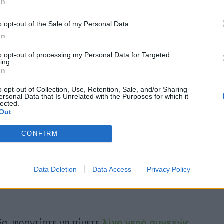
In
o opt-out of the Sale of my Personal Data.
In
to opt-out of processing my Personal Data for Targeted
ing.
In
o opt-out of Collection, Use, Retention, Sale, and/or Sharing
ersonal Data that Is Unrelated with the Purposes for which it
lected.
Out
CONFIRM
Data Deletion
Data Access
Privacy Policy
δα, φροντίστε να πίνετε
λίγο νερό συνεχώς