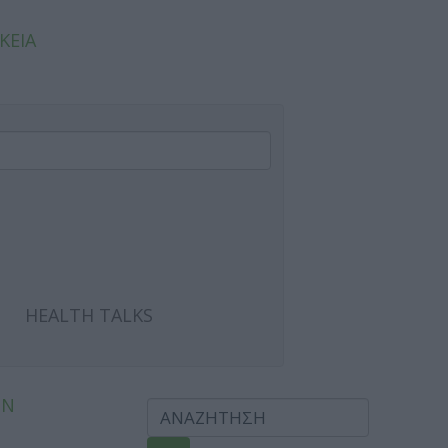
ΚΕΙΑ
HEALTH TALKS
ΩΝ