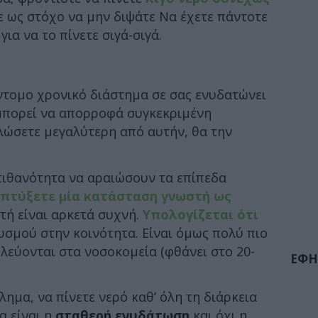
ε ως στόχο να μην διψάτε Να έχετε πάντοτε
ια να το πίνετε σιγά-σιγά.
τομο χρονικό διάστημα σε σας ενυδατώνει
μπορεί να απορροφά συγκεκριμένη
λώσετε μεγαλύτερη από αυτήν, θα την
 πιθανότητα να αραιώσουν τα επίπεδα
απτύξετε μία κατάσταση γνωστή ως
υτή είναι αρκετά συχνή.
Υπολογίζεται ότι
σμού στην κοινότητα. Είναι όμως πολύ πιο
εύονται στα νοσοκομεία (φθάνει στο 20-
ΕΦΗ
ημα, να πίνετε νερό καθ’ όλη τη διάρκεια
α είναι η
σταθερή ενυδάτωση
και όχι η