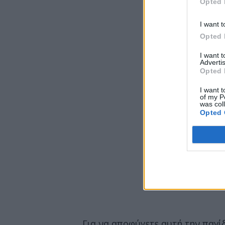
Opted 
I want t
Opted 
I want 
Advertis
Opted 
I want t
of my P
was col
Opted 
Για να αποφύγετε αυτή την παγί