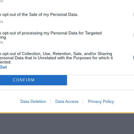
In
μπορ
χωρί
o opt-out of the Sale of my Personal Data.
In
to opt-out of processing my Personal Data for Targeted
ing.
 ενδοοικογενειακής βίας αλλά και
In
ς διαφυλικών ατόμων
o opt-out of Collection, Use, Retention, Sale, and/or Sharing
ersonal Data that Is Unrelated with the Purposes for which it
υ παραχώρησε στο iatropedia ο πρόεδρος
lected.
Out
ταιρείας (ΕΙΕ), Γρηγόρης Λέων, αναφέρθηκε
CONFIRM
Data Deletion
Data Access
Privacy Policy