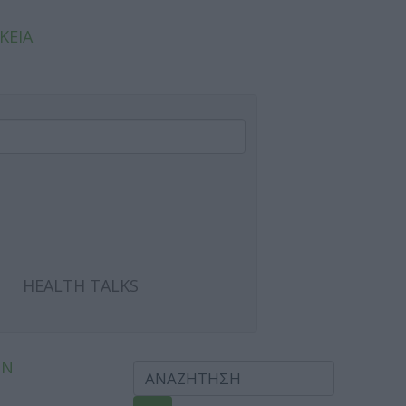
ΚΕΙΑ
HEALTH TALKS
ΩΝ