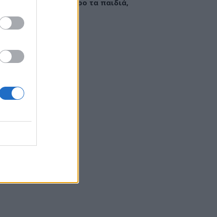
εί να «γεμίσει» σίδηρο τα παιδιά,
ς παρενέργειες