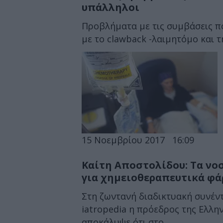
υπάλληλοι
Προβλήματα με τις συμβάσεις πο
με το clawback -λαιμητόμο και τ
15 Νοεμβρίου 2017
16:09
Καίτη Αποστολίδου: Τα νο
για χημειοθεραπευτικά φ
Στη ζωντανή διαδικτυακή συνέ
iatropedia η πρόεδρος της Ελλη
αποκάλυψε ότι στο...