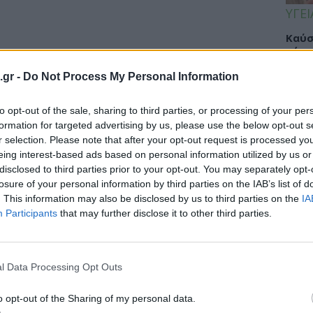
ΥΓΕΙ
Καύσ
κάνο
παχ
.gr -
Do Not Process My Personal Information
to opt-out of the sale, sharing to third parties, or processing of your per
formation for targeted advertising by us, please use the below opt-out s
ΕΙΔΗ
r selection. Please note that after your opt-out request is processed y
eing interest-based ads based on personal information utilized by us or
ΙΣΑ:
disclosed to third parties prior to your opt-out. You may separately opt-
ν κάνουν «κούρεμα» και 120 δόσεις
Νείλ
losure of your personal information by third parties on the IAB’s list of
Αρχέ
ουκέτα
. This information may also be disclosed by us to third parties on the
IA
Participants
that may further disclose it to other third parties.
edia παραχώρησε ο πρόεδρος της ΠΟΣΚΕ και
κος για το θέμα του...
ΔΙΑ
l Data Processing Opt Outs
19:0
o opt-out of the Sharing of my personal data.
Κεχρ